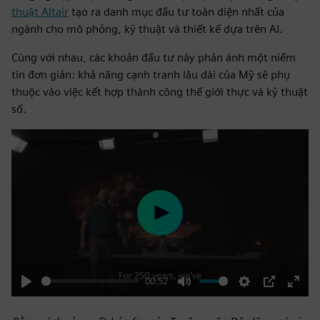
thuật Altair
tạo ra danh mục đầu tư toàn diện nhất của
ngành cho mô phỏng, kỹ thuật và thiết kế dựa trên AI.
Cùng với nhau, các khoản đầu tư này phản ánh một niềm
tin đơn giản: khả năng cạnh tranh lâu dài của Mỹ sẽ phụ
thuộc vào việc kết hợp thành công thế giới thực và kỹ thuật
số.
Play
00:52
Play
Mute
Settings
PIP
Enter
fulls