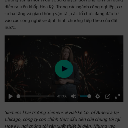
diễn ra trên khắp Hoa Kỳ. Trong các ngành công nghiệp, cơ
sở hạ tầng và giao thông vận tải, các tổ chức đang đầu tư
vào các công nghệ sẽ định hình chương tiếp theo của đất
nước.
Play
-01:06
Play
Mute
Settings
PIP
Enter
fulls
Siemens khai trương Siemens & Halske Co. of America tại
Chicago, công ty con chính thức đầu tiên của chúng tôi tại
Hoa Kỳ, nơi chúng tôi sản xuất thiết bị điện. Nhưng vào