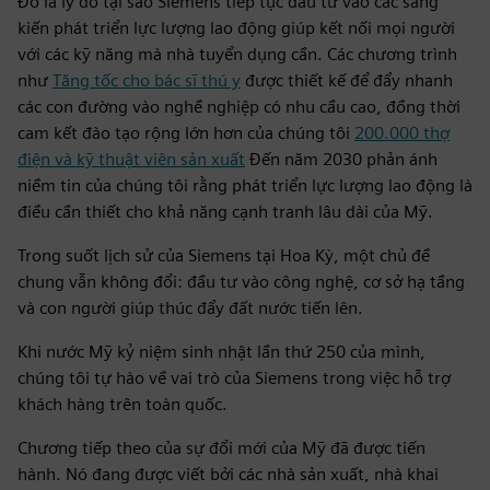
Đó là lý do tại sao Siemens tiếp tục đầu tư vào các sáng
kiến phát triển lực lượng lao động giúp kết nối mọi người
với các kỹ năng mà nhà tuyển dụng cần. Các chương trình
như
Tăng tốc cho bác sĩ thú y
được thiết kế để đẩy nhanh
các con đường vào nghề nghiệp có nhu cầu cao, đồng thời
cam kết đào tạo rộng lớn hơn của chúng tôi
200.000 thợ
điện và kỹ thuật viên sản xuất
Đến năm 2030 phản ánh
niềm tin của chúng tôi rằng phát triển lực lượng lao động là
điều cần thiết cho khả năng cạnh tranh lâu dài của Mỹ.
Trong suốt lịch sử của Siemens tại Hoa Kỳ, một chủ đề
chung vẫn không đổi: đầu tư vào công nghệ, cơ sở hạ tầng
và con người giúp thúc đẩy đất nước tiến lên.
Khi nước Mỹ kỷ niệm sinh nhật lần thứ 250 của mình,
chúng tôi tự hào về vai trò của Siemens trong việc hỗ trợ
khách hàng trên toàn quốc.
Chương tiếp theo của sự đổi mới của Mỹ đã được tiến
hành. Nó đang được viết bởi các nhà sản xuất, nhà khai