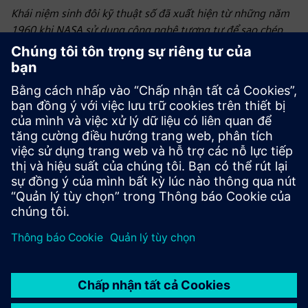
Video
Khái niệm sinh đôi kỹ thuật số đã xuất hiện từ những năm
1960 khi NASA sử dụng công nghệ tương tự để sao chép
tàu vũ trụ được sử dụng trong các nhiệm vụ thăm dò.
Thuật ngữ “song sinh kỹ thuật số” cuối cùng đã được John
Vickers của NASA giới thiệu vào năm 2010. Siemens lần
đầu tiên giới thiệu khái niệm về cặp đôi kỹ thuật số - một
mô hình ảo của một đối tượng vật lý, quy trình hoặc môi
trường giúp tối ưu hóa hiệu quả hoạt động, dự đoán kết
quả và tăng lợi nhuận - để sử dụng trong công nghiệp tại
Hội chợ Hannover 2015 ở Đức, và hiện nay chúng tôi sử
dụng công nghệ kỹ thuật số đôi rộng rãi để hợp nhất từ vật
lý và kỹ thuật số.