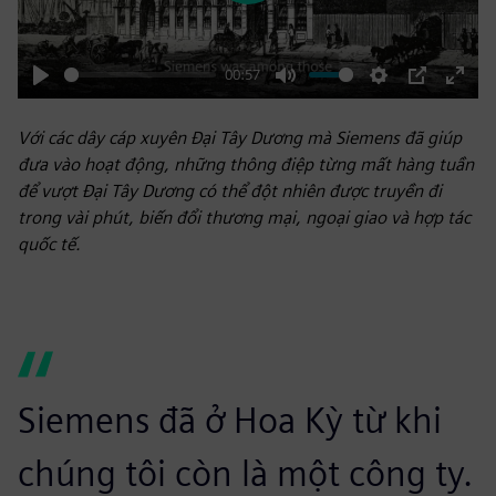
00:57
Play
Mute
Settings
PIP
Enter
fulls
Với các dây cáp xuyên Đại Tây Dương mà Siemens đã giúp
đưa vào hoạt động, những thông điệp từng mất hàng tuần
để vượt Đại Tây Dương có thể đột nhiên được truyền đi
trong vài phút, biến đổi thương mại, ngoại giao và hợp tác
quốc tế.
Siemens đã ở Hoa Kỳ từ khi
chúng tôi còn là một công ty.