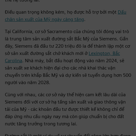
Điều quan trọng không kém, họ được hỗ trợ bởi một
Dấu
chân sản xuất của Mỹ ngày càng tăng
.
Tại California, cơ sở Sacramento của chúng tôi đóng vai trò
là trung tâm sản xuất đường sắt Bắc Mỹ của Siemens. Gần
đây, Siemens đã đầu tư 220 triệu đô la để thành lập một cơ
sở sản xuất đường sắt chở khách mới ở
Lexington, Bắc
Carolina
. Nhà máy, bắt đầu hoạt động vào năm 2024, sẽ
sản xuất xe khách hiện đại cho các nhà khai thác vận
chuyển trên khắp Bắc Mỹ và dự kiến sẽ tuyển dụng hơn 500
người vào năm 2028.
Cùng với nhau, các cơ sở này thể hiện cam kết lâu dài của
Siemens đối với cơ sở hạ tầng sản xuất và giao thông vận
tải của Mỹ - các khoản đầu tư được thiết kế không chỉ để
đáp ứng nhu cầu ngày nay mà còn giúp chuẩn bị cho đất
nước tăng trưởng trong tương lai.
Đường sắt là một ví dụ về sự chuyển đổi rộng lớn hơn đang