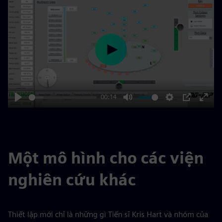
Play
00:14
Play
Mute
Settings
PIP
Enter
fulls
Một mô hình cho các viện
nghiên cứu khác
Thiết lập mới chỉ là những gì Tiến sĩ Kris Hart và nhóm của