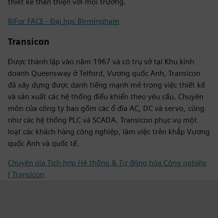
thiết kế thân thiện với môi trường.
BiFor FACE - Đại học Birmingham
Transicon
Được thành lập vào năm 1967 và có trụ sở tại Khu kinh
doanh Queensway ở Telford, Vương quốc Anh, Transicon
đã xây dựng được danh tiếng mạnh mẽ trong việc thiết kế
và sản xuất các hệ thống điều khiển theo yêu cầu. Chuyên
môn của công ty bao gồm các ổ đĩa AC, DC và servo, cũng
như các hệ thống PLC và SCADA. Transicon phục vụ một
loạt các khách hàng công nghiệp, làm việc trên khắp Vương
quốc Anh và quốc tế.
Chuyên gia Tích hợp Hệ thống & Tự động hóa Công nghiệp
| Transicon