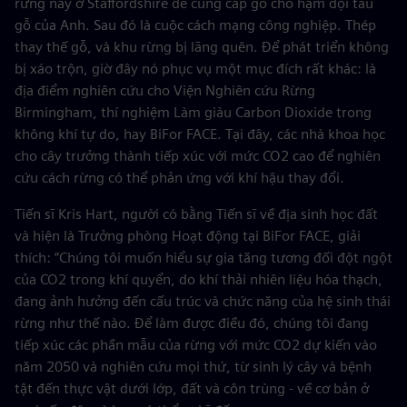
rừng này ở Staffordshire để cung cấp gỗ cho hạm đội tàu
gỗ của Anh. Sau đó là cuộc cách mạng công nghiệp. Thép
thay thế gỗ, và khu rừng bị lãng quên. Để phát triển không
bị xáo trộn, giờ đây nó phục vụ một mục đích rất khác: là
địa điểm nghiên cứu cho Viện Nghiên cứu Rừng
Birmingham, thí nghiệm Làm giàu Carbon Dioxide trong
không khí tự do, hay BiFor FACE. Tại đây, các nhà khoa học
cho cây trưởng thành tiếp xúc với mức CO2 cao để nghiên
cứu cách rừng có thể phản ứng với khí hậu thay đổi.
Tiến sĩ Kris Hart, người có bằng Tiến sĩ về địa sinh học đất
và hiện là Trưởng phòng Hoạt động tại BiFor FACE, giải
thích: “Chúng tôi muốn hiểu sự gia tăng tương đối đột ngột
của CO2 trong khí quyển, do khí thải nhiên liệu hóa thạch,
đang ảnh hưởng đến cấu trúc và chức năng của hệ sinh thái
rừng như thế nào. Để làm được điều đó, chúng tôi đang
tiếp xúc các phần mẫu của rừng với mức CO2 dự kiến vào
năm 2050 và nghiên cứu mọi thứ, từ sinh lý cây và bệnh
tật đến thực vật dưới lớp, đất và côn trùng - về cơ bản ở