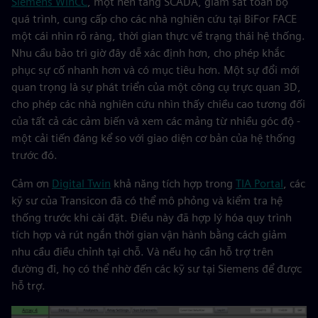
Siemens WinCC
, một nền tảng SCADA, giám sát toàn bộ
quá trình, cung cấp cho các nhà nghiên cứu tại BiFor FACE
một cái nhìn rõ ràng, thời gian thực về trạng thái hệ thống.
Nhu cầu bảo trì giờ đây dễ xác định hơn, cho phép khắc
phục sự cố nhanh hơn và có mục tiêu hơn. Một sự đổi mới
quan trọng là sự phát triển của một công cụ trực quan 3D,
cho phép các nhà nghiên cứu nhìn thấy chiều cao tương đối
của tất cả các cảm biến và xem các mảng từ nhiều góc độ -
một cải tiến đáng kể so với giao diện cơ bản của hệ thống
trước đó.
Cảm ơn
Digital Twin
khả năng tích hợp trong
TIA Portal
, các
kỹ sư của Transicon đã có thể mô phỏng và kiểm tra hệ
thống trước khi cài đặt. Điều này đã hợp lý hóa quy trình
tích hợp và rút ngắn thời gian vận hành bằng cách giảm
nhu cầu điều chỉnh tại chỗ. Và nếu họ cần hỗ trợ trên
đường đi, họ có thể nhờ đến các kỹ sư tại Siemens để được
hỗ trợ.