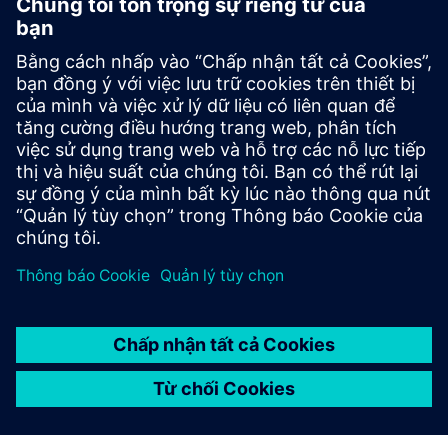
TIA Portal
Khám phá những gì bạn cần để thiết kế máy móc sáng
tạo trong Cổng thông tin TIA. Nhận quyền truy cập
không giới hạn vào toàn bộ các dịch vụ tự động hóa
được số hóa, từ lập kế hoạch kỹ thuật số đến kỹ thuật
tích hợp và vận hành minh bạch.