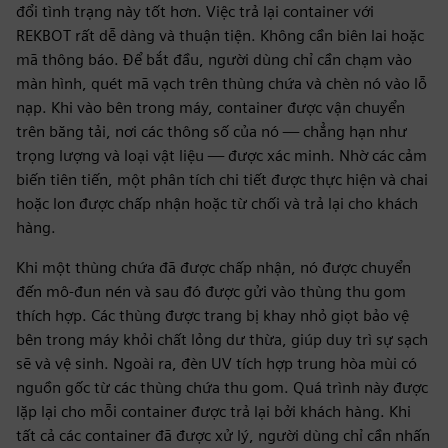
đổi tình trạng này tốt hơn. Việc trả lại container với
REKBOT rất dễ dàng và thuận tiện. Không cần biên lai hoặc
mã thông báo. Để bắt đầu, người dùng chỉ cần chạm vào
màn hình, quét mã vạch trên thùng chứa và chèn nó vào lỗ
nạp. Khi vào bên trong máy, container được vận chuyển
trên băng tải, nơi các thông số của nó — chẳng hạn như
trọng lượng và loại vật liệu — được xác minh. Nhờ các cảm
biến tiên tiến, một phân tích chi tiết được thực hiện và chai
hoặc lon được chấp nhận hoặc từ chối và trả lại cho khách
hàng.
Khi một thùng chứa đã được chấp nhận, nó được chuyển
đến mô-đun nén và sau đó được gửi vào thùng thu gom
thích hợp. Các thùng được trang bị khay nhỏ giọt bảo vệ
bên trong máy khỏi chất lỏng dư thừa, giúp duy trì sự sạch
sẽ và vệ sinh. Ngoài ra, đèn UV tích hợp trung hòa mùi có
nguồn gốc từ các thùng chứa thu gom. Quá trình này được
lặp lại cho mỗi container được trả lại bởi khách hàng. Khi
tất cả các container đã được xử lý, người dùng chỉ cần nhấn