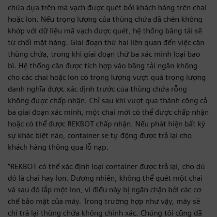
chứa dựa trên mã vạch được quét bởi khách hàng trên chai
hoặc lon. Nếu trọng lượng của thùng chứa đã chèn không
khớp với dữ liệu mã vạch được quét, hệ thống băng tải sẽ
từ chối mặt hàng. Giai đoạn thứ hai liên quan đến việc cân
thùng chứa, trong khi giai đoạn thứ ba xác minh loại bao
bì. Hệ thống cân được tích hợp vào băng tải ngăn không
cho các chai hoặc lon có trọng lượng vượt quá trọng lượng
danh nghĩa được xác định trước của thùng chứa rỗng
không được chấp nhận. Chỉ sau khi vượt qua thành công cả
ba giai đoạn xác minh, một chai mới có thể được chấp nhận
hoặc có thể được REKBOT chấp nhận. Nếu phát hiện bất kỳ
sự khác biệt nào, container sẽ tự động được trả lại cho
khách hàng thông qua lỗ nạp.
“REKBOT có thể xác định loại container được trả lại, cho dù
đó là chai hay lon. Đương nhiên, không thể quét một chai
và sau đó lắp một lon, vì điều này bị ngăn chặn bởi các cơ
chế bảo mật của máy. Trong trường hợp như vậy, máy sẽ
chỉ trả lại thùng chứa không chính xác. Chúng tôi cũng đã