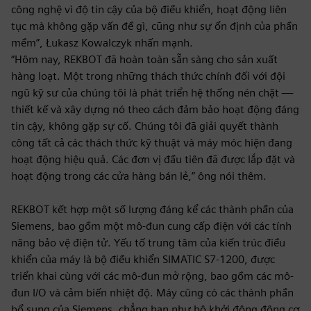
công nghệ vì độ tin cậy của bộ điều khiển, hoạt động liên
tục mà không gặp vấn đề gì, cũng như sự ổn định của phần
mềm”, Łukasz Kowalczyk nhấn mạnh.
“Hôm nay, REKBOT đã hoàn toàn sẵn sàng cho sản xuất
hàng loạt. Một trong những thách thức chính đối với đội
ngũ kỹ sư của chúng tôi là phát triển hệ thống nén chặt —
thiết kế và xây dựng nó theo cách đảm bảo hoạt động đáng
tin cậy, không gặp sự cố. Chúng tôi đã giải quyết thành
công tất cả các thách thức kỹ thuật và máy móc hiện đang
hoạt động hiệu quả. Các đơn vị đầu tiên đã được lắp đặt và
hoạt động trong các cửa hàng bán lẻ,” ông nói thêm.
REKBOT kết hợp một số lượng đáng kể các thành phần của
Siemens, bao gồm một mô-đun cung cấp điện với các tính
năng bảo vệ điện tử. Yếu tố trung tâm của kiến trúc điều
khiển của máy là bộ điều khiển SIMATIC S7-1200, được
triển khai cùng với các mô-đun mở rộng, bao gồm các mô-
đun I/O và cảm biến nhiệt độ. Máy cũng có các thành phần
bổ sung của Siemens, chẳng hạn như bộ khởi động động cơ