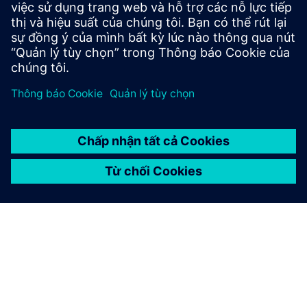
phần mềm của riêng mình, chúng tôi sẽ có thể thực hiện
cập nhật hoàn chỉnh toàn bộ máy, bao gồm cả bộ điều
khiển Siemens, trong vòng chưa đầy một phút.” - Łukasz
Kowalczyk, Giám đốc sản xuất, REKBOT Sp. z o.o.