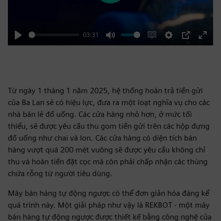
03:31
Play
Mute
Enable
Settings
PIP
Enter
captions
fulls
Từ ngày 1 tháng 1 năm 2025, hệ thống hoàn trả tiền gửi
của Ba Lan sẽ có hiệu lực, đưa ra một loạt nghĩa vụ cho các
nhà bán lẻ đồ uống. Các cửa hàng nhỏ hơn, ở mức tối
thiểu, sẽ được yêu cầu thu gom tiền gửi trên các hộp đựng
đồ uống như chai và lon. Các cửa hàng có diện tích bán
hàng vượt quá 200 mét vuông sẽ được yêu cầu không chỉ
thu và hoàn tiền đặt cọc mà còn phải chấp nhận các thùng
chứa rỗng từ người tiêu dùng.
Máy bán hàng tự động ngược có thể đơn giản hóa đáng kể
quá trình này. Một giải pháp như vậy là REKBOT - một máy
bán hàng tự động ngược được thiết kế bằng công nghệ của