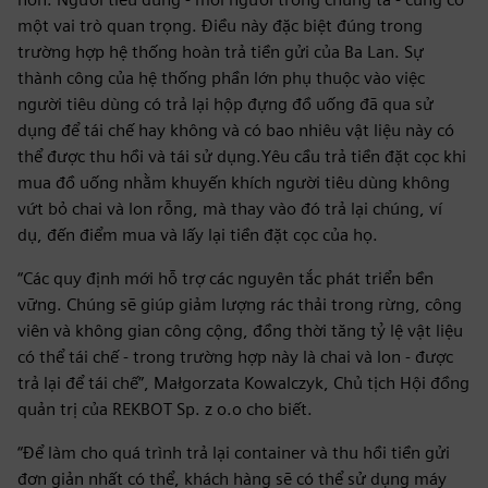
một vai trò quan trọng. Điều này đặc biệt đúng trong
trường hợp hệ thống hoàn trả tiền gửi của Ba Lan. Sự
thành công của hệ thống phần lớn phụ thuộc vào việc
người tiêu dùng có trả lại hộp đựng đồ uống đã qua sử
dụng để tái chế hay không và có bao nhiêu vật liệu này có
thể được thu hồi và tái sử dụng.Yêu cầu trả tiền đặt cọc khi
mua đồ uống nhằm khuyến khích người tiêu dùng không
vứt bỏ chai và lon rỗng, mà thay vào đó trả lại chúng, ví
dụ, đến điểm mua và lấy lại tiền đặt cọc của họ.
“Các quy định mới hỗ trợ các nguyên tắc phát triển bền
vững. Chúng sẽ giúp giảm lượng rác thải trong rừng, công
viên và không gian công cộng, đồng thời tăng tỷ lệ vật liệu
có thể tái chế - trong trường hợp này là chai và lon - được
trả lại để tái chế”, Małgorzata Kowalczyk, Chủ tịch Hội đồng
quản trị của REKBOT Sp. z o.o cho biết.
“Để làm cho quá trình trả lại container và thu hồi tiền gửi
đơn giản nhất có thể, khách hàng sẽ có thể sử dụng máy