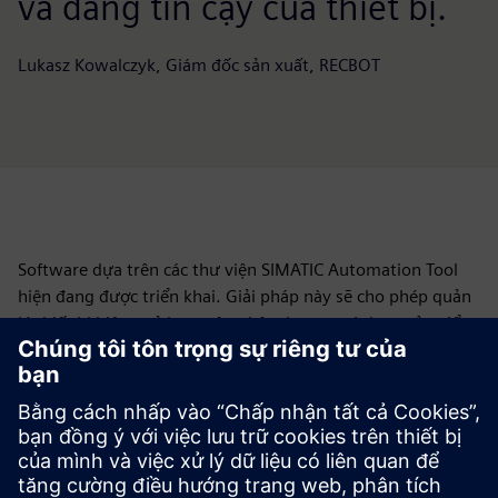
và đáng tin cậy của thiết bị.
Lukasz Kowalczyk, Giám đốc sản xuất, RECBOT
Software dựa trên các thư viện SIMATIC Automation Tool
hiện đang được triển khai. Giải pháp này sẽ cho phép quản
lý thiết bị hiệu quả hơn, cập nhật chương trình cơ sở, triển
khai tự động các bản vá phần mềm và cải thiện chẩn đoán
các lỗi tiềm ẩn và lỗi hệ thống.
“Chúng tôi mong muốn triển khai tính năng này càng
nhanh càng tốt — lý tưởng nhất là trong quý hiện tại. Bằng
cách kết hợp Công cụ tự động hóa SIMATIC của Siemens với