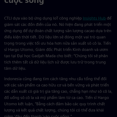
CTLI dựa vào bộ ứng dụng IoT công nghiệp
Insights Hub
để
giám sát các đồn điền của nó. Nó hiện đang phát triển một
ứng dụng để dự đoán chất lượng sản lượng cacao dựa trên
điều kiện thời tiết. Dữ liệu lớn sẽ đóng một vai trò quan
trọng trong việc tối ưu hóa hơn nữa sản xuất sô cô la. Tiến
sĩ Hargo Utomo, Giám đốc Phát triển Kinh doanh và ươm
tạo tại Đại học Gadjah Mada cho biết: “Chúng tôi sẽ phân
tích thêm tất cả dữ liệu lịch sử được lưu trữ trong trung
tâm dữ liệu.
Indonesia cũng đang tìm cách tăng nhu cầu tổng thể đối
với các sản phẩm ca cao hữu cơ và bền vững và phát triển
các dẫn xuất có giá trị gia tăng cao, chẳng hạn như sô cô la,
đồ uống sô cô la và mỹ phẩm làm từ ca cao. Tiến sĩ Hargo
Utomo kết luận, “Bằng cách đảm bảo các quy trình chất
lượng và kết quả chất lượng, chúng tôi có thể đưa khái
niệm 'đậu đến thanh 'vào cuộc sống.”