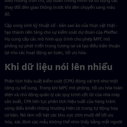
điều hướng trơn tru, dự đoán thông minh và sử dụng các
thay đổi đèn giao thông trước khi đèn chuyển sang màu
đỏ.
Cặp song sinh kỹ thuật số - bản sao ảo của thực vật thật -
tạo thành nền tảng cho sự kiểm soát dự đoán của Pfeiffer.
Họ cung cấp các mô hình quy trình cho phép MPC mô
phỏng sự phát triển trong tương lai và tạo điều kiện thuận
lợi cho các hoạt động an toàn, tối ưu hóa.
Khi dữ liệu nói lên nhiều
Phân tích hiệu suất kiểm soát (CPA) đóng vai trò như một
công cụ bổ sung. Trong khi MPC mô phỏng, tối ưu hóa toàn
diện và chủ động quản lý các quy trình cốt lõi của nhà máy
sản xuất, CPA liên tục phân tích hiệu suất của hàng trăm
vòng điều khiển thông thường hiện có trong tự động hóa
cơ bản. Nó làm nổi bật các khu vực chín muồi để tối ưu
hóa, xác định các mẫu không thể nhìn thấy bằng mắt người