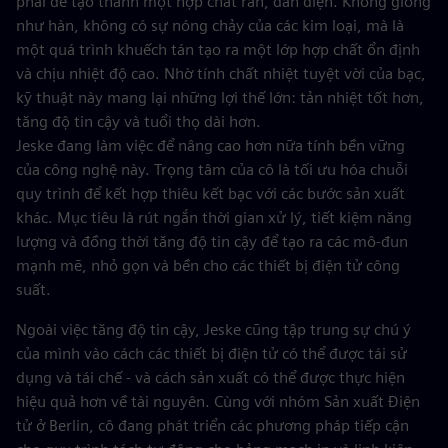
phải để tạo thành một hợp chất rắn, dẫn điện. Không giống
như hàn, không có sự nóng chảy của các kim loại, mà là
một quá trình khuếch tán tạo ra một lớp hợp chất ổn định
và chịu nhiệt độ cao. Nhờ tính chất nhiệt tuyệt vời của bạc,
kỹ thuật này mang lại những lợi thế lớn: tản nhiệt tốt hơn,
tăng độ tin cậy và tuổi thọ dài hơn.
Jeske đang làm việc để nâng cao hơn nữa tính bền vững
của công nghệ này. Trọng tâm của cô là tối ưu hóa chuỗi
quy trình để kết hợp thiêu kết bạc với các bước sản xuất
khác. Mục tiêu là rút ngắn thời gian xử lý, tiết kiệm năng
lượng và đồng thời tăng độ tin cậy để tạo ra các mô-đun
mạnh mẽ, nhỏ gọn và bền cho các thiết bị điện tử công
suất.
Ngoài việc tăng độ tin cậy, Jeske cũng tập trung sự chú ý
của mình vào cách các thiết bị điện tử có thể được tái sử
dụng và tái chế - và cách sản xuất có thể được thực hiện
hiệu quả hơn về tài nguyên. Cùng với nhóm Sản xuất Điện
tử ở Berlin, cô đang phát triển các phương pháp tiếp cận