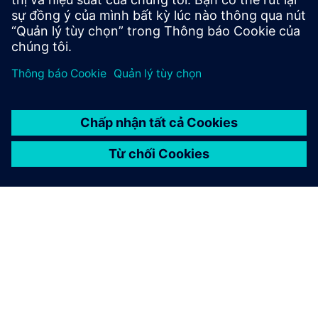
Năm 1886, ông thành lập công ty
Máy làm sạch, Gebbert &
Schall (RGS)
với các nhà cung cấp cũ Max Julius Gebbert và
Karl Schall. RGS đã sản xuất thiết bị đo lường y tế cho đến
giữa những năm 1890 và sau đó - sau khi phát hiện ra tia X
vào năm 1895 - chủ yếu là ống tia X.
Chuyển đổi thành một công ty cổ phần vào năm 1907, RGS
sau đó phát triển để trở thành một tập đoàn lớn. Năm
1925, Siemens & Halske mua lại phần lớn cổ phần trong
doanh nghiệp Erlangen. Bảy năm sau, các hoạt động kỹ
thuật y tế của Siemens & Halske được kết hợp với các hoạt
động của RGS để hình thành
Siemens-Cleaniger-Worke AG
,
nhanh chóng trở thành chuyên gia lớn nhất thế giới trong
thị trường điện y tế.
Sau khi rời công ty vào năm 1895, Erwin Moritz Reiniger đã
có một khởi đầu mới bằng cách mua lại một nhà máy sản
xuất đèn sợi đốt phá sản ở Munich, Đức. Liên doanh này tỏ
ra không thành công, và khi việc thành lập một nhà máy