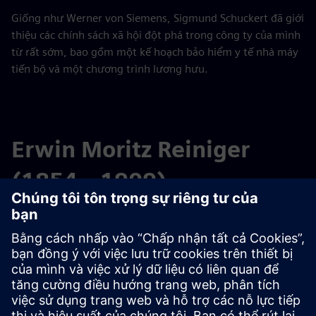
Giống như Werner von Siemens, Sigmund Schuckert đã giới
thiệu các chính sách xã hội đột phá trong công ty của mình
từ rất sớm, bao gồm một kế hoạch bảo hiểm y tế nhà máy
tiến bộ và một chương trình lương hưu.
Erwin Moritz Reiniger
(1854—1909)
Người sáng lập doanh nghiệp công nghệ y tế
Lịch sử công nghệ y tế tại Siemens bắt nguồn từ Erlangen,
nơi thợ cơ khí đại học Erwin Moritz Reiniger đã mở một
xưởng nhỏ cho các thiết bị cơ khí và điện chính xác vào
năm 1877.