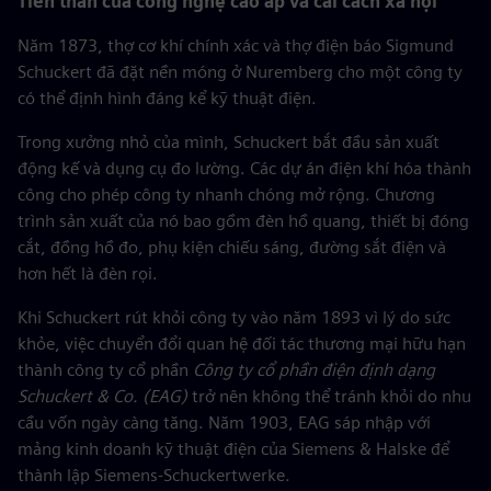
Tiền thân của công nghệ cao áp và cải cách xã hội
Năm 1873, thợ cơ khí chính xác và thợ điện báo Sigmund
Schuckert đã đặt nền móng ở Nuremberg cho một công ty
có thể định hình đáng kể kỹ thuật điện.
Trong xưởng nhỏ của mình, Schuckert bắt đầu sản xuất
động kế và dụng cụ đo lường. Các dự án điện khí hóa thành
công cho phép công ty nhanh chóng mở rộng. Chương
trình sản xuất của nó bao gồm đèn hồ quang, thiết bị đóng
cắt, đồng hồ đo, phụ kiện chiếu sáng, đường sắt điện và
hơn hết là đèn rọi.
Khi Schuckert rút khỏi công ty vào năm 1893 vì lý do sức
khỏe, việc chuyển đổi quan hệ đối tác thương mại hữu hạn
thành công ty cổ phần
Công ty cổ phần điện định dạng
Schuckert & Co. (EAG)
trở nên không thể tránh khỏi do nhu
cầu vốn ngày càng tăng. Năm 1903, EAG sáp nhập với
mảng kinh doanh kỹ thuật điện của Siemens & Halske để
thành lập Siemens-Schuckertwerke.