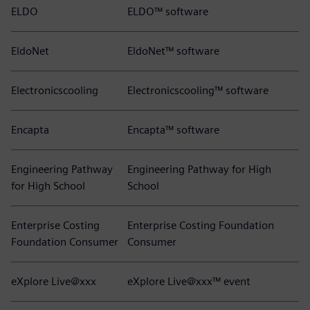
ELDO
ELDO™ software
EldoNet
EldoNet™ software
Electronicscooling
Electronicscooling™ software
Encapta
Encapta™ software
Engineering Pathway
Engineering Pathway for High
for High School
School
Enterprise Costing
Enterprise Costing Foundation
Foundation Consumer
Consumer
eXplore Live@xxx
eXplore Live@xxx™ event