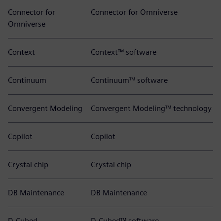
Connector for
Connector for Omniverse
Omniverse
Context
Context™ software
Continuum
Continuum™ software
Convergent Modeling
Convergent Modeling™ technology
Copilot
Copilot
Crystal chip
Crystal chip
DB Maintenance
DB Maintenance
D-Cubed
D-Cubed™ software