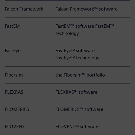
Falcon Framework
Falcon Framework™ software
FastEM
FastEM™ software FastEM™
technology
FastEye
FastEye™ software
FastEye™ technology
Fibersim
the Fibersim™ portfolio
FLEXRAS
FLEXRAS™ software
FLOMERICS
FLOMERICS™ software
FLOVENT
FLOVENT™ software