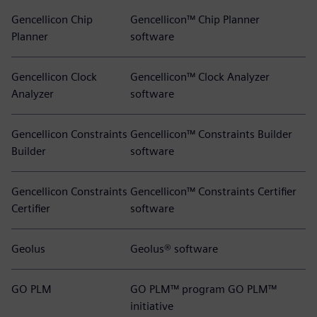
Gencellicon Chip
Gencellicon™ Chip Planner
Planner
software
Gencellicon Clock
Gencellicon™ Clock Analyzer
Analyzer
software
Gencellicon Constraints
Gencellicon™ Constraints Builder
Builder
software
Gencellicon Constraints
Gencellicon™ Constraints Certifier
Certifier
software
Geolus
Geolus® software
GO PLM
GO PLM™ program GO PLM™
initiative