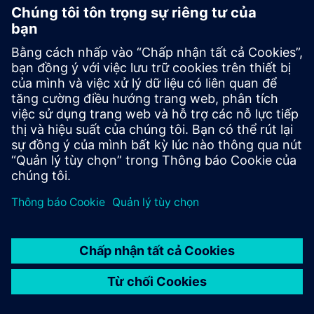
HPCWorks Access
HPCWorks™ Access software
HPCWorks Allocator
HPCWorks™ Allocator software
HPCWorks Breeze
HPCWorks™ Breeze™ software
HPCWorks Control
HPCWorks™ Control software
HPCWorks Desktop
HPCWorks™ Desktop Software
Software Usage
Usage Analytics software
Analytics
HPCWorks Flowtracer
HPCWorks™ Flowtracer™ software
HPCWorks Grid Engine
HPCWorks™ Grid Engine™ software