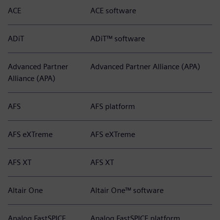
ACE
ACE software
ADiT
ADiT™ software
Advanced Partner
Advanced Partner Alliance (APA)
Alliance (APA)
AFS
AFS platform
AFS eXTreme
AFS eXTreme
AFS XT
AFS XT
Altair One
Altair One™ software
Analog FastSPICE
Analog FastSPICE platform