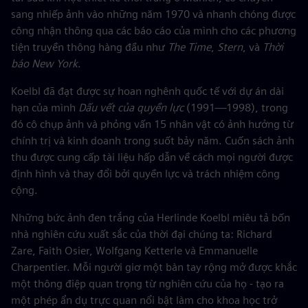
sang nhiếp ảnh vào những năm 1970 và nhanh chóng được
công nhận thông qua các báo cáo của mình cho các phương
tiện truyền thông hàng đầu như
The Time
,
Stern
, và
Thời
báo New York
.
Koelbl đã đạt được sự hoan nghênh quốc tế với dự án dài
hạn của mình
Dấu vết của quyền lực
(1991—1998), trong
đó cô chụp ảnh và phỏng vấn 15 nhân vật có ảnh hưởng từ
chính trị và kinh doanh trong suốt bảy năm. Cuốn sách ảnh
thu được cung cấp tài liệu hấp dẫn về cách mọi người được
định hình và thay đổi bởi quyền lực và trách nhiệm công
cộng.
Những bức ảnh đen trắng của Herlinde Koelbl miêu tả bốn
nhà nghiên cứu xuất sắc của thời đại chúng ta: Richard
Zare, Faith Osier, Wolfgang Ketterle và Emmanuelle
Charpentier. Mỗi người giơ một bàn tay rộng mở được khắc
một thông điệp quan trọng từ nghiên cứu của họ - tạo ra
một phép ẩn dụ trực quan nổi bật làm cho khoa học trở