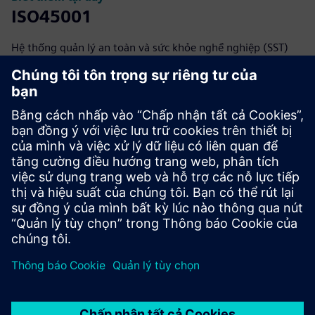
ISO45001
Hệ thống quản lý an toàn và sức khỏe nghề nghiệp (SST)
Giấy chứng nhận 496512-7
Biết thêm tại đây
NORSOK
Các tiêu chuẩn được phát triển bởi ngành dầu mỏ Na Uy để
cải thiện khả năng cạnh tranh, an toàn, chất lượng và lợi
nhuận trong thăm dò và sản xuất dầu khí.
Giấy chứng nhận 2611-1
Biết thêm tại đây