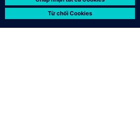
GIỚI THIỆU VỀ SIEMENS
THÔNG TIN CÔNG TY
LIÊN HỆ
VIỆC LÀM