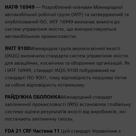
ИАТФ 16949
— Розроблений членами Міжнародної
автомобільної робочої групи (IATF) та затверджений та
опублікований ISO, IATF 16949 визначає вимоги до
систем управління якістю, що використовуються
автомобільною промисловістю.
ЯКГГ 9100
Міжнародна група аерокосмічної якості
(IAQG) визначила стандарти систем управління якістю
для авіаційних, космічних та оборонних організацій. Як
і IATF 16949, стандарт IAQG 9100 побудований на
стандарті ISO 9001, тому відповідність першому тягне
за собою відповідність останньому.
РАЙДУЖНА ОБОЛОНКА
Міжнародний стандарт
залізничної промисловості (IRIS) встановлює глобальну
систему оцінки результатів якості від виробників, які
постачають залізничну галузь.
FDA 21 CRF Частина 11
Цей стандарт Управління з