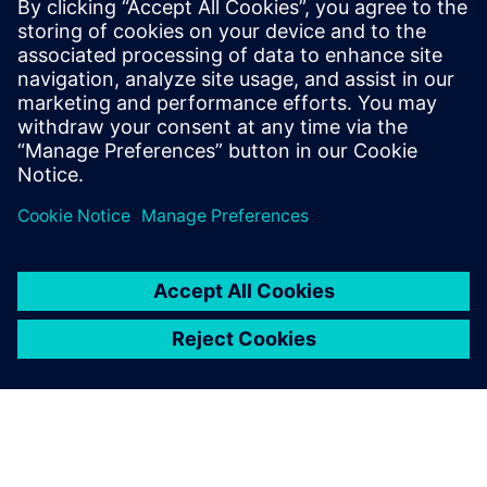
Системи управління якістю (СМК) можуть визначити
потенційні проблеми до виникнення проблем з якістю,
якщо вони ефективно інтегруються як частина
процесу якості замкнутого циклу.
Читати далі