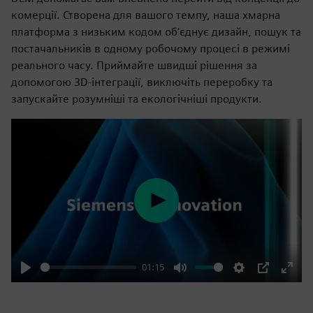
комерції. Створена для вашого темпу, наша хмарна
платформа з низьким кодом об'єднує дизайн, пошук та
постачальників в одному робочому процесі в режимі
реального часу. Приймайте швидші рішення за
допомогою 3D-інтеграції, виключіть переробку та
запускайте розумніші та екологічніші продукти.
Play
01:15
Play
Mute
Settings
PIP
Enter
fulls