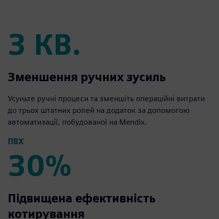
3 КВ.
3 КВ.
Зменшення ручних зусиль
Усуньте ручні процеси та зменшіть операційні витрати
до трьох штатних ролей на додаток за допомогою
автоматизації, побудованої на Mendix.
ПВХ
30%
30%
Підвищена ефективність
котирування