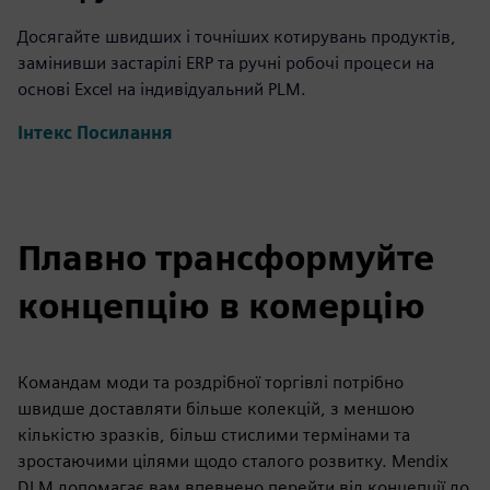
Досягайте швидших і точніших котирувань продуктів,
замінивши застарілі ERP та ручні робочі процеси на
основі Excel на індивідуальний PLM.
Інтекс Посилання
Плавно трансформуйте
концепцію в комерцію
Командам моди та роздрібної торгівлі потрібно
швидше доставляти більше колекцій, з меншою
кількістю зразків, більш стислими термінами та
зростаючими цілями щодо сталого розвитку. Mendix
DLM допомагає вам впевнено перейти від концепції до