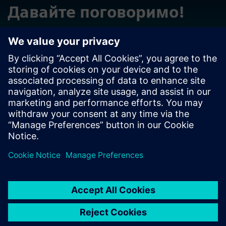
Давайте поговоримо!
Зверніться із запитаннями чи коментарями. Ми тут,
щоб допомогти!
Зв'яжіться з нами