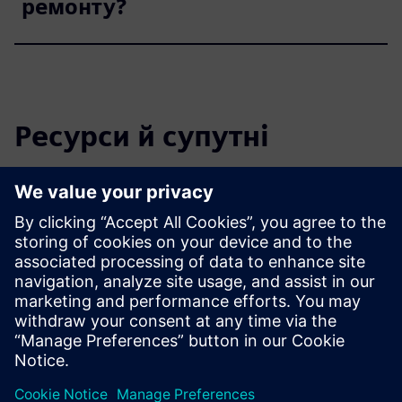
ремонту?
Ресурси й супутні
продукти
Додаткова інформація та ресурси
Як сканування на BIM економить час і гроші
Які 5 найкращих переваг BIM?
Цифрові близнюки піднімають планку контролю якості