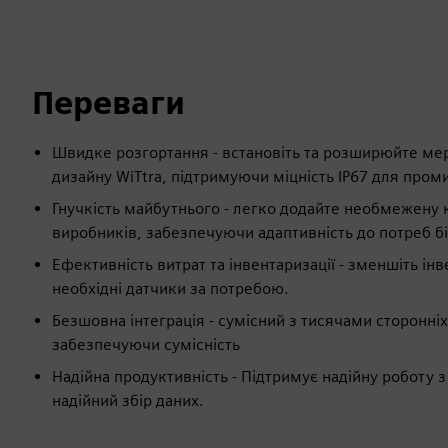
Переваги
Швидке розгортання - встановіть та розширюйте мер
дизайну WiTtra, підтримуючи міцність IP67 для про
Гнучкість майбутнього - легко додайте необмежену к
виробників, забезпечуючи адаптивність до потреб бі
Ефективність витрат та інвентаризації - зменшіть ін
необхідні датчики за потребою.
Безшовна інтеграція - сумісний з тисячами сторонні
забезпечуючи сумісність
Надійна продуктивність - Підтримує надійну роботу 
надійний збір даних.