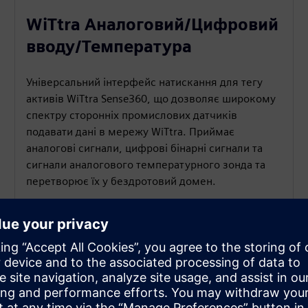
WiTtra Аналоговий/Цифровий
вводу/Температура
Універсальний інтерфейс натискання для тегу
активів WiTtra Sense360, що дозволяє широкому
спектру сторонніх промислових датчиків
подавати дані в мережу WiTtra. Приймає
аналогові сигнали, цифрові бінарні сигнали та
сигнали аналогового температурного зонда та
перетворює їх у бездротовий домен.