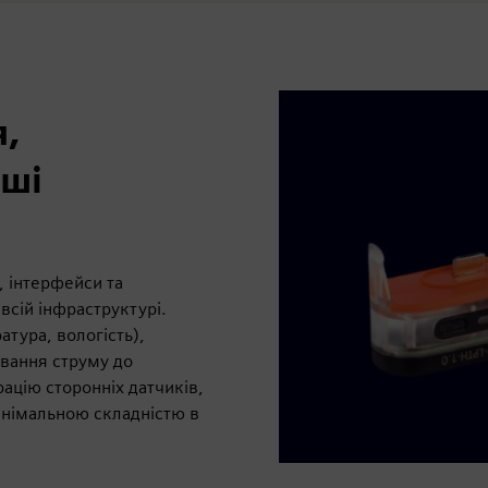
,
нші
, інтерфейси та
всій інфраструктурі.
атура, вологість),
вання струму до
рацію сторонніх датчиків,
інімальною складністю в