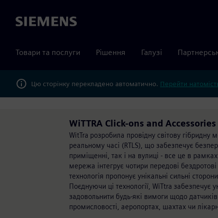
Siemens
Товари та послуги
Рішення
Галузі
Партнерсь
Цю сторінку перекладено автоматично.
Перейти натомість
WiTTRA Click-ons and Accessories
WitTra розробила провідну світову гібридну
реальному часі (RTLS), що забезпечує безпер
приміщенні, так і на вулиці - все це в рамка
мережа інтегрує чотири передові бездротові 
технологія пропонує унікальні сильні сторон
Поєднуючи ці технології, WiTtra забезпечує
задовольнити будь-які вимоги щодо датчиків 
промисловості, аеропортах, шахтах чи лікарн