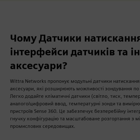
Чому Датчики натискання
інтерфейси датчиків та і
аксесуари?
Wittra Networks пропонує модульні датчики натискання
аксесуари, які розширюють можливості зондування по 
Легко додайте кліматичні датчики (світло, тиск, темпер
аналого/цифровий ввод, температурні зонди та вимірю
пристроїв Sense 360. Це забезпечує безперебійну інтег
гнучку конфігурацію та масштабоване розгортання з м
промислових середовищах.