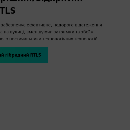
RTLS
 забезпечує ефективне, недороге відстеження
та на вулиці, зменшуючи затримки та збої у
ого постачальника технологічних технологій.
й гібридний RTLS