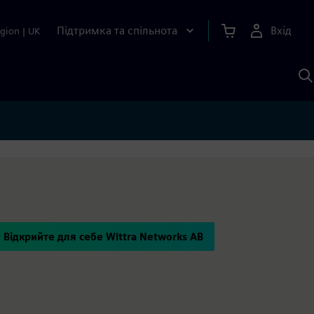
Підтримка та спільнота
Вхід
gion
|
UK
П
д
Ш
Відкрийте для себе Wittra Networks AB