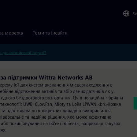
Re
ка мережа
Теми та інсайти
 до англійської версії?
 за підтримки Wittra Networks AB
 мережу IoT для систем визначення місцезнаходження в
ебійне відстеження активів та збір даних датчиків як у
х одного бездротового розгортання. Ця інноваційна гібридна
технології: UWB, 6LowPan, Mioty та LoRa LPWAN.<br/>Кожна
и та адаптована до конкретних випадків використання.
 універсальне та надійне рішення, яке може ефективно
або позиціонування на об'єкті клієнта, наприклад галузях
ях.