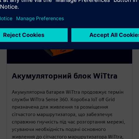
Акумуляторний блок WiTtra
Акумуляторна батарея WiTtra продовжує термін
служби WiTtra Sense 360. Коробка IoT off Grid
призначена для живлення та розміщення
сітчастого маршрутизатора, що забезпечує
справжню гнучкість під час розгортання мережі,
усуваючи необхідність подачі основного
живлення до сітчастого маршрутизатора WiTtra,