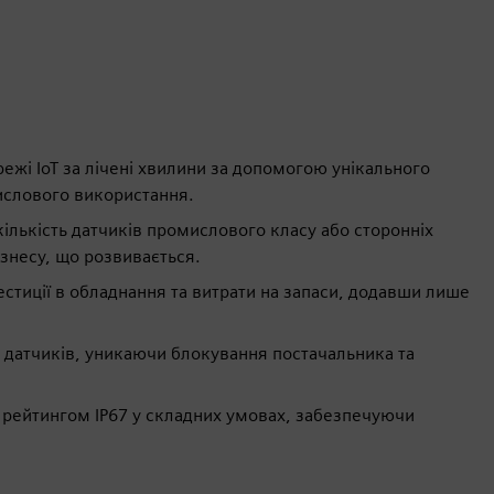
ежі IoT за лічені хвилини за допомогою унікального
мислового використання.
ількість датчиків промислового класу або сторонніх
знесу, що розвивається.
вестиції в обладнання та витрати на запаси, додавши лише
х датчиків, уникаючи блокування постачальника та
з рейтингом IP67 у складних умовах, забезпечуючи