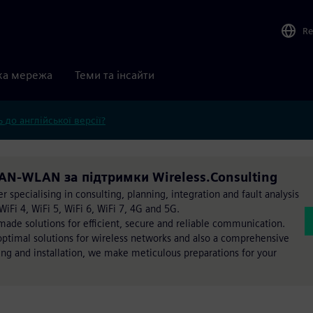
Re
ка мережа
Теми та інсайти
 до англійської версії?
LAN-WLAN за підтримки Wireless.Consulting
 specialising in consulting, planning, integration and fault analysis
iFi 4, WiFi 5, WiFi 6, WiFi 7, 4G and 5G.
ade solutions for efficient, secure and reliable communication.
ptimal solutions for wireless networks and also a comprehensive
ning and installation, we make meticulous preparations for your