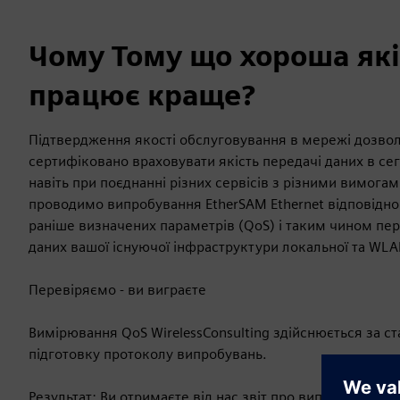
Чому Тому що хороша які
працює краще?
Підтвердження якості обслуговування в мережі дозвол
сертифіковано враховувати якість передачі даних в с
навіть при поєднанні різних сервісів з різними вимогам
проводимо випробування EtherSAM Ethernet відповідно д
раніше визначених параметрів (QoS) і таким чином пер
даних вашої існуючої інфраструктури локальної та WLA
Перевіряємо - ви виграєте
Вимірювання QoS WirelessConsulting здійснюється за ст
підготовку протоколу випробувань.
Результат: Ви отримаєте від нас звіт про випробування,