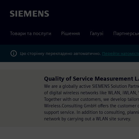
Siemens
Товари та послуги
Рішення
Галузі
Партнерсь
Цю сторінку перекладено автоматично.
Перейти натомість
Quality of Service Measurement 
We are a globally active SIEMENS Solution Partner
of digital wireless networks like WLAN, iWLAN, W
Together with our customers, we develop tailorm
Wireless.Consulting GmbH offers the customer o
support service. In addition to consulting, plan
network by carrying out a WLAN site survey.