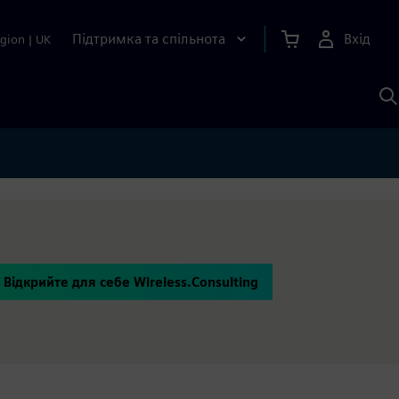
Підтримка та спільнота
Вхід
gion
|
UK
П
д
Ш
Відкрийте для себе Wireless.Consulting