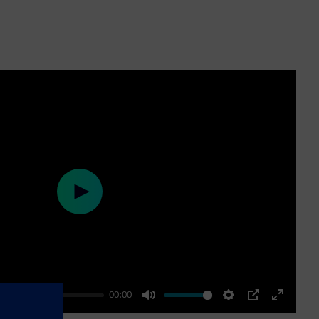
Play
00:00
Mute
Settings
PIP
Enter