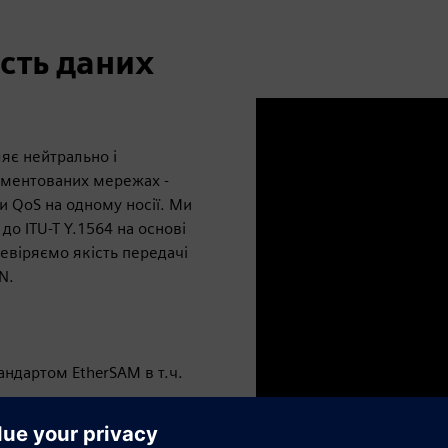
сть даних
яє нейтрально і
егментованих мережах -
и QoS на одному носії. Ми
о ITU-T Y.1564 на основі
евіряємо якість передачі
N.
андартом EtherSAM в т.ч.
Play
 який порівнює та