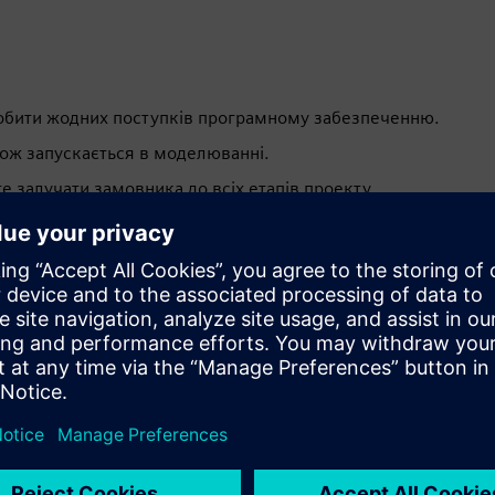
робити жодних поступків програмному забезпеченню.
ож запускається в моделюванні.
те залучати замовника до всіх етапів проекту.
но заздалегідь, що дозволяє коротко ввести в
ергетиці та викидах та безпека для людей