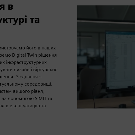
я в
ктурі та
ористовуємо його в наших
юємо Digital Twin рішення
ших інфраструктурних
увати дизайн і віртуально
шення. З'єднання з
ртуальному середовищі.
истем вищого рівня,
 за допомогою SIMIT та
я в експлуатацію та