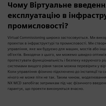
Чому Віртуальне введенн
експлуатацію в інфрастру
промисловості?
Virtual Commissioning широко застосовується. Ми вик
проектах в інфраструктурі та промисловості. Ми створ
управління, яке ми будуємо для машин, мостів або ін
об'єктів. Виходячи з цього, ми можемо швидко оптиміз
протестувати функціональність і безпеку керуючого рі
системами вищого рівня також можна перевірити у ві
Коли управління фізично підключено до інсталяції та с
нічого не може піти не так. Таким чином, моделювання
NX MCD запобігає затримкам під час фізичного введенн
гарантує, що проекти виконуються вчасно.