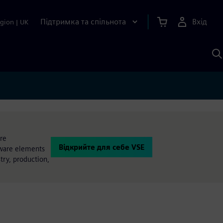
Підтримка та спільнота
Вхід
gion
|
UK
П
д
Ш
are
Відкрийте для себе VSE
tware elements
try, production,