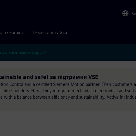
Re
ка мережа
Теми та інсайти
 до англійської версії?
stainable and safe! за підтримки VSE
otion Control and a certified Siemens Motion partner. Their customers 
chine builders. Here, they integrate mechanical electronical and sof
 with a balance between efficiency and sustainability. Active in: indus