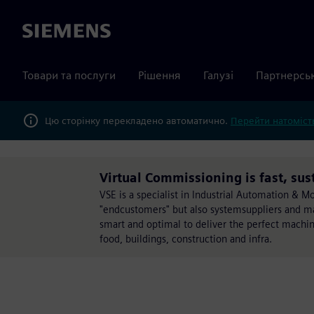
Siemens
Товари та послуги
Рішення
Галузі
Партнерсь
Цю сторінку перекладено автоматично.
Перейти натомість
Virtual Commissioning is fast, su
VSE is a specialist in Industrial Automation & M
"endcustomers" but also systemsuppliers and ma
smart and optimal to deliver the perfect machine
food, buildings, construction and infra.