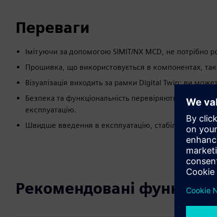
Переваги
Імітуючи за допомогою SIMIT/NX MCD, не потрібно 
Прошивка, що використовується в компонентах, так
Візуалізація виходить за рамки Digital Twin: ви може
Безпека та функціональність перевіряються практич
експлуатацію.
Швидше введення в експлуатацію, стабільність в ен
Рекомендовані функції