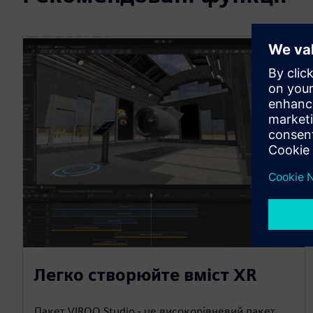
Легко створюйте вміст XR
Пакет VIROO Studio - це високорівневий пакет