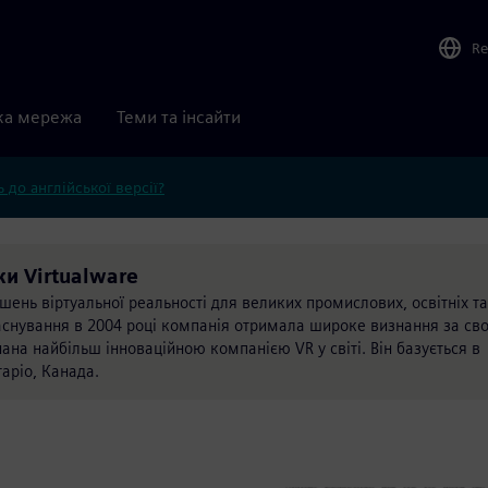
Re
ка мережа
Теми та інсайти
 до англійської версії?
и Virtualware
ішень віртуальної реальності для великих промислових, освітніх та
аснування в 2004 році компанія отримала широке визнання за сво
нана найбільш інноваційною компанією VR у світі. Він базується в
таріо, Канада.