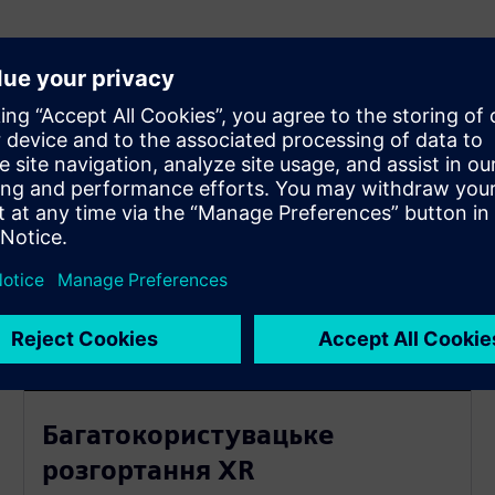
Багатокористувацьке
розгортання XR