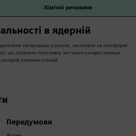
Хімічні речовини
альності в ядерній
 відзначене нагородами рішення, засноване на платформі
нат, що дозволяє персоналу імітувати складні реальні
сценаріїв атомних станцій
ти
Передумови
Жоден