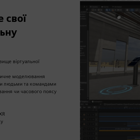
 свої
льну
вище віртуальної
стичне моделювання
ми людьми та командами
вання чи часового поясу
 XR
су