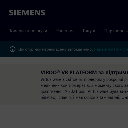
Siemens
Товари та послуги
Рішення
Галузі
Партнерсь
Цю сторінку перекладено автоматично.
Перейти натомість
VIROO® VR PLATFORM за підтримк
Virtualware є світовим піонером у розробці р
медичних конгломератів. З моменту свого з
досягнення. У 2021 році Virtualware була виз
Більбао, Іспанія, і має офіси в Гамільтоні, Он