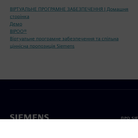
ВІРТУАЛЬНЕ ПРОГРАМНЕ ЗАБЕЗПЕЧЕННЯ | Домашня
сторінка
Демо
ВІРОО®
Віртуальне програмне забезпечення та спільна
ціннісна пропозиція Siemens
ПРО SI
Про на