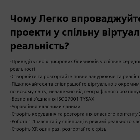
Чому Легко впроваджуйте
проекти у спільну віртуа
реальність?
-Приведіть своїх цифрових близнюків у спільне середо
реальності
-Створюйте та розгортайте повне занурююче та реалі
-Підключайтеся та співпрацюйте віртуально з окреми
по всьому світу, незалежно від географічного розташу
-Безпечні з'єднання ISO27001 TYSAX
-Управління власними даними
-Створіть керування та розгортання власного контенту
-Робота 1:1 масштаб у співпраці в режимі реального ча
-Створіть XR один раз, розгортайте скрізь