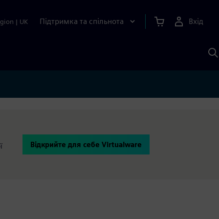
Підтримка та спільнота
Вхід
gion
|
UK
П
д
Ш
Відкрийте для себе Virtualware
ї