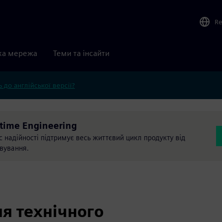
Re
ка мережа
Теми та інсайти
 до англійської версії?
time Engineering
надійності підтримує весь життєвий цикл продукту від
овування.
я технічного