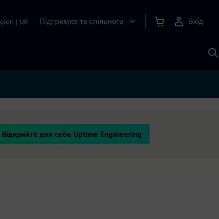
Підтримка та спільнота
Вхід
gion
|
UK
П
д
Ш
Відкрийте для себе Uptime Engineering