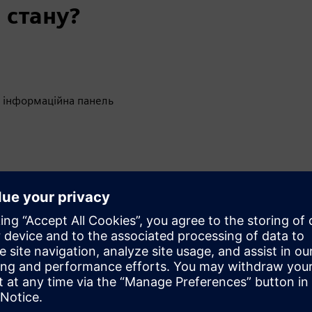
 стану?
а інформаційна панель