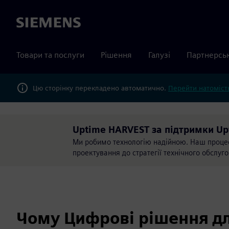
Siemens
Товари та послуги
Рішення
Галузі
Партнерсь
Цю сторінку перекладено автоматично.
Перейти натомість
Uptime HARVEST за підтримки Up
Ми робимо технологію надійною. Наш процес 
проектування до стратегії технічного обслуг
Чому Цифрові рішення дл