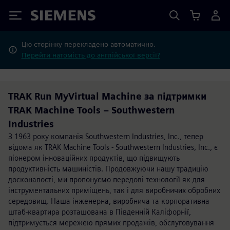
Siemens
Цю сторінку перекладено автоматично.
Перейти натомість до англійської версії?
TRAK Run MyVirtual Machine за підтримки
TRAK Machine Tools – Southwestern
Industries
З 1963 року компанія Southwestern Industries, Inc., тепер
відома як TRAK Machine Tools - Southwestern Industries, Inc., є
піонером інноваційних продуктів, що підвищують
продуктивність машиністів. Продовжуючи нашу традицію
досконалості, ми пропонуємо передові технології як для
інструментальних приміщень, так і для виробничих обробних
середовищ. Наша інженерна, виробнича та корпоративна
штаб-квартира розташована в Південній Каліфорнії,
підтримується мережею прямих продажів, обслуговування