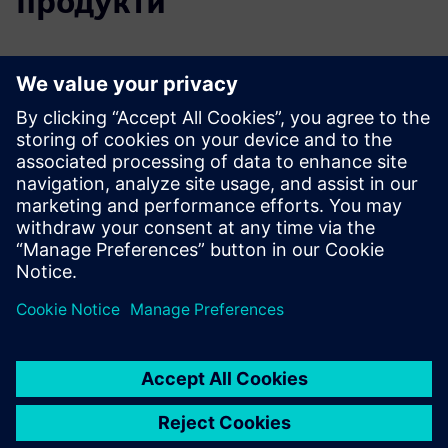
продукти
Додаткова інформація та ресурси
Запустіть myVirtual Machine - Цифровий близнюк
машинної програми
Запит на демонстрацію від TRAK Machine Tools
Передумови