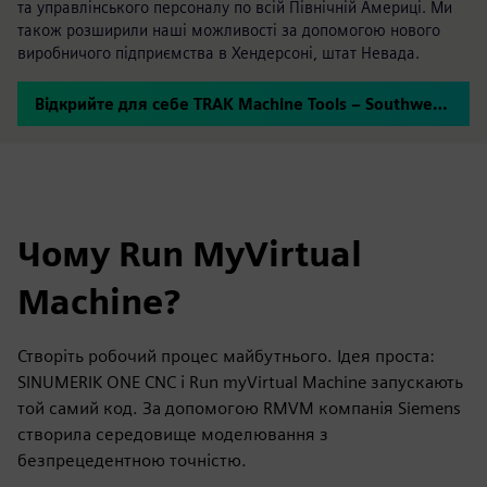
та управлінського персоналу по всій Північній Америці. Ми
також розширили наші можливості за допомогою нового
виробничого підприємства в Хендерсоні, штат Невада.
Відкрийте для себе TRAK Machine Tools – Southwestern Industries
Чому Run MyVirtual
Machine?
Створіть робочий процес майбутнього. Ідея проста:
SINUMERIK ONE CNC і Run myVirtual Machine запускають
той самий код. За допомогою RMVM компанія Siemens
створила середовище моделювання з
безпрецедентною точністю.