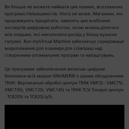
Ви більше не можете наймати цих повних, всезнаючих
програмістів/машиністів. Ніхто не може. Магазини, які
продовжують процвітати, замінять цих всебічних
експертів цифровою роботою, якою можна ділитися
між людьми, які накопичили досвід у більш вузьких
галузях. Run myVirtual Machine забезпечує середовище
моделювання для команди для співпраці над
створенням оптимальних програм та налаштувань.
Це програмне забезпечення включає цифрові
близнюки всіх машин SINUMERIK з одним обладнанням
TRAK: Вертикальні обробні центри TRAK VMCSi - VMC7Si,
VMC10Si, VMC12Si, VMC14Si та TRAK TCSi Токарні центри
- TC820Si та TC820LtySi.