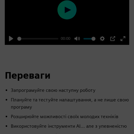
Play
00:00
Play
Mute
Settings
PIP
Enter
fulls
Переваги
Запрограмуйте свою наступну роботу
Плануйте та тестуйте налаштування, а не лише свою
програму
Розширюйте можливості своїх молодих техніків
Використовуйте інструменти AI... але з упевненістю