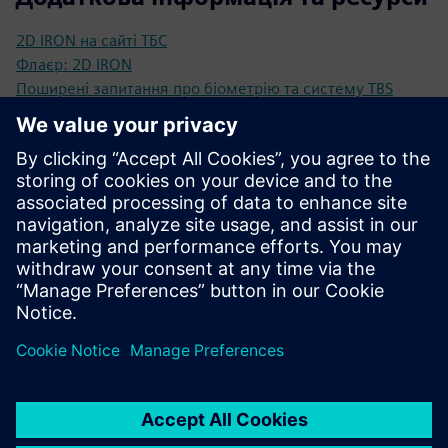
2D IRON на сайті ТБС
Флаєр: 2D IRON
Поширені запитання про біометрію та систему TBS
Передумови
Біометрична база даних
Мережева інфраструктура з підключенням до
локальної мережі або Wi-Fi
Підключення до локальної мережі
Протоколи аутентифікації