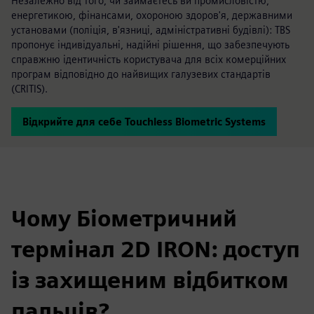
Незалежно від того, чи займаєтесь ви промисловістю,
енергетикою, фінансами, охороною здоров'я, державними
установами (поліція, в'язниці, адміністративні будівлі): TBS
пропонує індивідуальні, надійні рішення, що забезпечують
справжню ідентичність користувача для всіх комерційних
програм відповідно до найвищих галузевих стандартів
(CRITIS).
Відкрийте для себе Touchless Biometric Systems
Чому Біометричний
термінал 2D IRON: доступ
із захищеним відбитком
пальців?