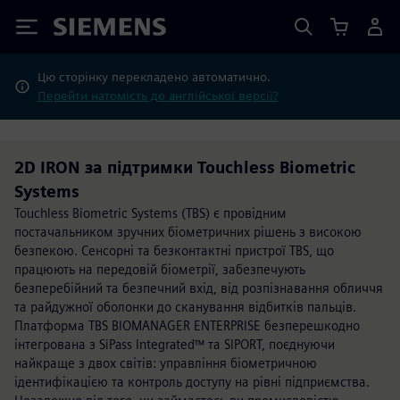
Siemens
Цю сторінку перекладено автоматично.
Перейти натомість до англійської версії?
2D IRON за підтримки Touchless Biometric
Systems
Touchless Biometric Systems (TBS) є провідним
постачальником зручних біометричних рішень з високою
безпекою. Сенсорні та безконтактні пристрої TBS, що
працюють на передовій біометрії, забезпечують
безперебійний та безпечний вхід, від розпізнавання обличчя
та райдужної оболонки до сканування відбитків пальців.
Платформа TBS BIOMANAGER ENTERPRISE безперешкодно
інтегрована з SiPass Integrated™ та SIPORT, поєднуючи
найкраще з двох світів: управління біометричною
ідентифікацією та контроль доступу на рівні підприємства.