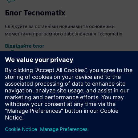
Блог Tecnomatix
Слідкуйте за останніми новинами та основними
моментами програмного забезпечення Tecnomatix.
Відвідайте блог
Спільнота Tecnomatix
Приєднуйтесь до розмови та отримайте відповіді на всі
ваші запитання щодо програмного забезпечення
Tecnomatix.
Відвідайте спільноту