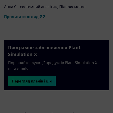
Анна С., системний аналітик, Підприємство
Прочитати огляд G2
Програмне забезпечення Plant
Simulation X
Порівняйте функції продуктів Plant Simulation X
пліч-о-пліч.
Перегляд планів і цін