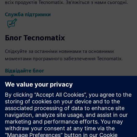
всіх продуктів Tecnomatix. Зв'яжіться з нами сьогодні.
Служба підтримки
Блог Tecnomatix
Слідкуйте за останніми новинами та основними
моментами програмного забезпечення Tecnomatix.
Відвідайте блог
Спільнота Tecnomatix
Приєднуйтесь до розмови та отримайте відповіді на всі
ваші запитання щодо програмного забезпечення
Tecnomatix.
Відвідайте спільноту