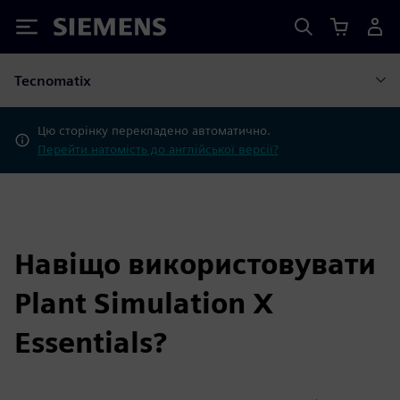
Siemens
Tecnomatix
Цю сторінку перекладено автоматично.
Перейти натомість до англійської версії?
Навіщо використовувати
Plant Simulation X
Essentials?