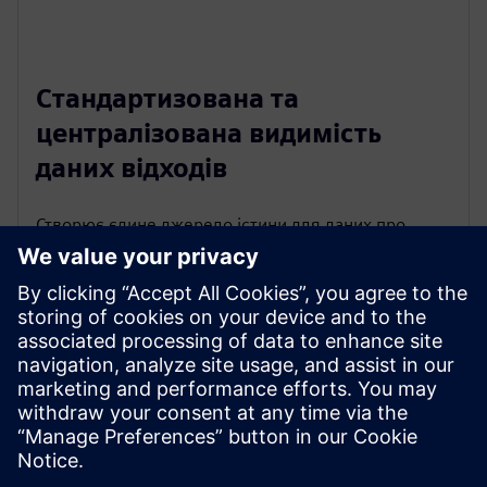
Стандартизована та
централізована видимість
даних відходів
Створює єдине джерело істини для даних про
відходи шляхом стандартизації вхідних даних та
централізації всієї інформації на одній платформі.
Це покращує прозорість, забезпечує послідовність
між командами та дозволяє швидше та
впевненіше приймати рішення на основі надійних
даних.