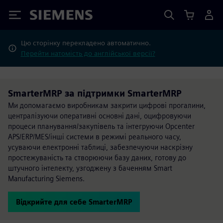
Siemens
Цю сторінку перекладено автоматично.
Перейти натомість до англійської версії?
SmarterMRP за підтримки SmarterMRP
Ми допомагаємо виробникам закрити цифрові прогалини,
централізуючи оперативні основні дані, оцифровуючи
процеси планування/закупівель та інтегруючи Opcenter
APS/ERP/MES/інші системи в режимі реального часу,
усуваючи електронні таблиці, забезпечуючи наскрізну
простежуваність та створюючи базу даних, готову до
штучного інтелекту, узгоджену з баченням Smart
Manufacturing Siemens.
Відкрийте для себе SmarterMRP