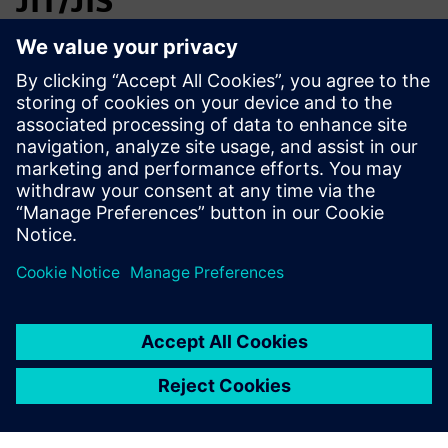
JIT/JIS
SmarterMRP допомагає виробникам та постачальникам
автомобілів планувати під обмеженнями JIT/JIS,
керувати багатоваріантними BOM та вирішувати
рішення щодо матеріалів та партії перед плануванням.
Це покращує вирівнювання MBOM, готовність до
виконання та простежуваність для відкликання та
аудиту клієнтів.