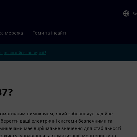
Re
ка мережа
Теми та інсайти
 до англійської версії?
87?
втоматичним вимикачем, який забезпечує надійне
берегти ваші електричні системи безпечними та
микачами має вирішальне значення для стабільності
ахисту, управління, автоматизації, моніторингу та