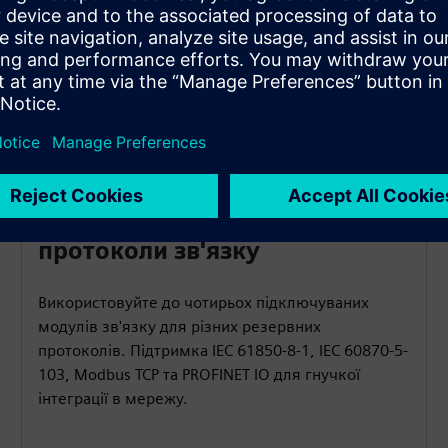
інфраструктури.
протоколи зв'язку
Використовуйте до чотирьох підключуваних
модулів зв'язку для різних резервних
протоколів. Підтримка IEC 61850-8-1, IEC 60870-5-
103, Modbus TCP та PROFINET IO для гнучкої
інтеграції в мережу.