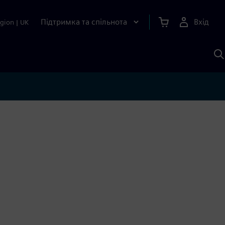
Підтримка та спільнота
Вхід
gion
|
UK
П
д
Ш