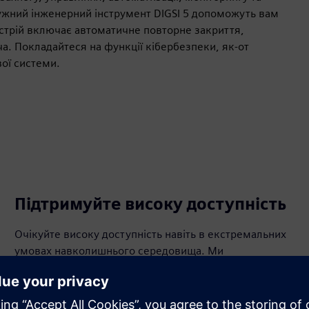
тужний інженерний інструмент DIGSI 5 допоможуть вам
стрій включає автоматичне повторне закриття,
а. Покладайтеся на функції кібербезпеки, як-от
вої системи.
Підтримуйте високу доступність
Очікуйте високу доступність навіть в екстремальних
умовах навколишнього середовища. Ми
застосовуємо конформне покриття на електронні
плати, щоб захистити їх від суворих умов, щоб
підтримувати роботу вашої критичної