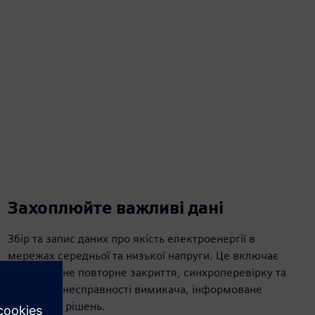
Захоплюйте важливі дані
Збір та запис даних про якість електроенергії в
мережах середньої та низької напруги. Це включає
автоматичне повторне закриття, синхроперевірку та
захист від несправності вимикача, інформоване
прийняття рішень.