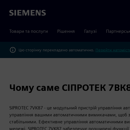
Siemens
Товари та послуги
Рішення
Галузі
Партнерсь
Цю сторінку перекладено автоматично.
Перейти натомість
Чому саме СІПРОТЕК 7ВК
SIPROTEC 7VK87 - це модульний пристрій управління а
управління вашими автоматичними вимикачами, щоб з
стабільними. Ефективне управління автоматичними ви
мережі. SIPROTEC 7VK87 забезпечує розширені функції з