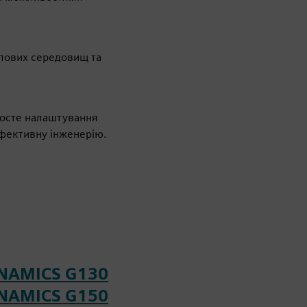
слових середовищ та
росте налаштування
 ефективну інженерію.
SINAMICS G130
SINAMICS G150