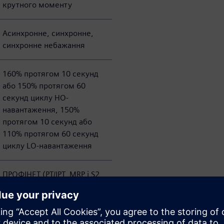
крутного моменту
Асинхронне, синхронне,
синхронне небажання
160% протягом 10 секунд
або 150% протягом 60
секунд циклу HO-
навантаження, 150%
протягом 10 секунд або
110% протягом 60 секунд
циклу LO-навантаження
ПРОФІНЕТ (РТ/ІРТ, MRP і S2
надмірність)
ПРОФІБУС ДП
ЕТЕРНЕТ/IP
МОДБУС TCP