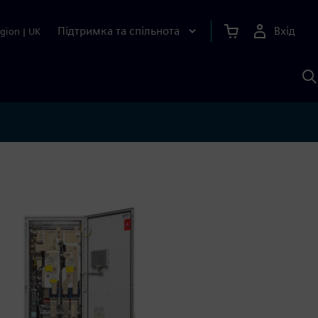
Підтримка та спільнота
Вхід
gion
|
UK
П
д
Ш