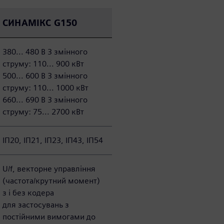
СИНАМІКС G150
380... 480 В 3 змінного
струму: 110... 900 кВт
500... 600 В 3 змінного
струму: 110... 1000 кВт
660... 690 В 3 змінного
струму: 75... 2700 кВт
ІП20, ІП21, ІП23, ІП43, ІП54
U/f, векторне управління
(частота/крутний момент)
з і без кодера
для застосувань з
постійними вимогами до