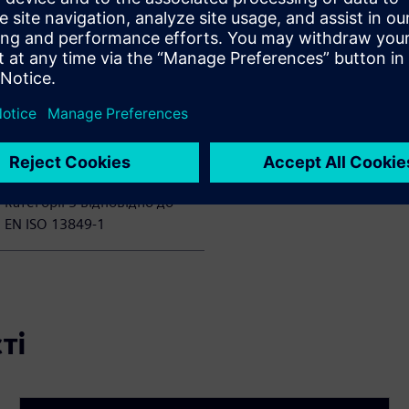
СИНАМІКС Посилання
SINAMICS Безпека
інтегрована (ProfiSafe),
Основні та різні розширені
функції безпеки, SIL 2
відповідно до IEC 61508 та
IEC 61800-5-2, PL d та
категорії 3 відповідно до
EN ISO 13849-1
ті