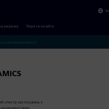
Re
ка мережа
Теми та інсайти
 до англійської версії?
AMICS
й спектр застосувань з
та можливостями