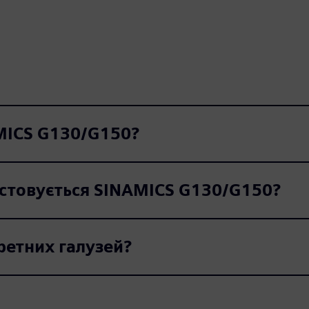
MICS G130/G150?
истовується SINAMICS G130/G150?
ретних галузей?