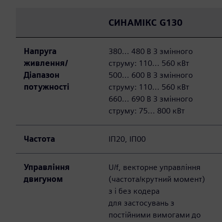
СИНАМІКС G130
Напруга
380... 480 В 3 змінного
живлення/
струму: 110... 560 кВт
Діапазон
500... 600 В 3 змінного
потужності
струму: 110... 560 кВт
660... 690 В 3 змінного
струму: 75... 800 кВт
Частота
ІП20, ІП00
Управління
U/f, векторне управління
двигуном
(частота/крутний момент)
з і без кодера
для застосувань з
постійними вимогами до