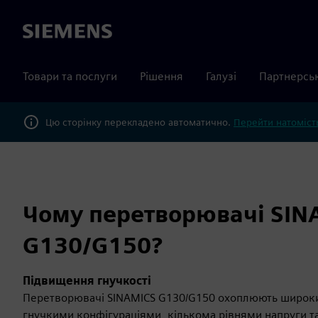
Siemens
Товари та послуги
Рішення
Галузі
Партнерсь
Цю сторінку перекладено автоматично.
Перейти натомість
Чому перетворювачі SIN
G130/G150?
Підвищення гнучкості
Перетворювачі SINAMICS G130/G150 охоплюють широки
гнучкими конфігураціями, кількома рівнями напруги 