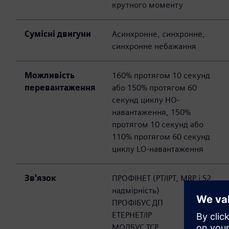
крутного моменту
Сумісні двигуни
Асинхронне, синхронне,
синхронне небажання
Можливість
160% протягом 10 секунд
перевантаження
або 150% протягом 60
секунд циклу HO-
навантаження, 150%
протягом 10 секунд або
110% протягом 60 секунд
циклу LO-навантаження
Зв'язок
ПРОФІНЕТ (РТ/ІРТ, MRP і S2
надмірність)
ПРОФІБУС ДП
ЕТЕРНЕТ/IP
МОДБУС TCP