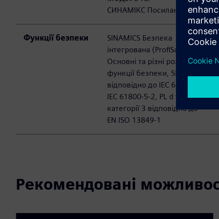
СИНАМІКС Посилання
Функції безпеки
SINAMICS Безпека
інтегрована (ProfiSafe),
Основні та різні розширені
функції безпеки, SIL 2
відповідно до IEC 61508 та
IEC 61800-5-2, PL d та
категорії 3 відповідно до
EN ISO 13849-1
Рекомендовані можливос