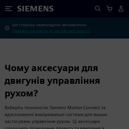
Siemens
Цю сторінку перекладено автоматично.
Перейти натомість до англійської версії?
Чому аксесуари для
двигунів управління
рухом?
Виберіть технологію Siemens Motion-Connect та
вдосконалені вимірювальні системи для ваших
застосувань управління рухом. Ці аксесуари
спрощують планування проекту та введення в