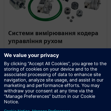
Системи вимірювання кодера
управління рухом
Енкодери управління рухом виявляють відстані
проходження, кути обертання, швидкості або
положення осей машини. Монтуйте ці прямі
оптико-електронні вимірювальні системи на вали,
осі або двигуни для використання з системами
управління.