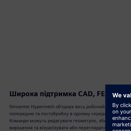
Широка підтримка CAD, FEA, сітки
Simcenter Hypermesh об'єднує весь робочий процес м
попередню та постобробку в одному середовищі, підк
Команди можуть редагувати геометрію, збирати моделі,
вирішення та візуалізувати або переглядати результат