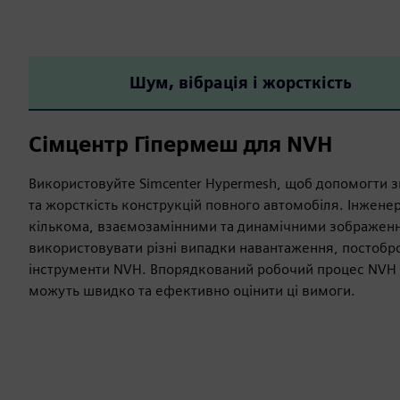
Шум, вібрація і жорсткість
Сімцентр Гіпермеш для NVH
Використовуйте Simcenter Hypermesh, щоб допомогти 
та жорсткість конструкцій повного автомобіля. Інжене
кількома, взаємозамінними та динамічними зображенн
використовувати різні випадки навантаження, постобро
інструменти NVH. Впорядкований робочий процес NVH 
можуть швидко та ефективно оцінити ці вимоги.