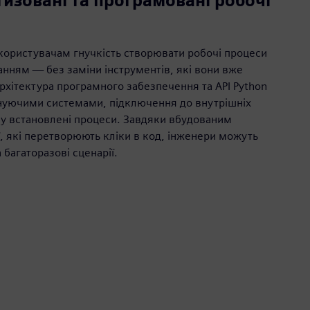
тизовані та програмовані робочі
 користувачам гнучкість створювати робочі процеси
нням — без заміни інструментів, які вони вже
рхітектура програмного забезпечення та API Python
снуючими системами, підключення до внутрішніх
 у встановлені процеси. Завдяки вбудованим
, які перетворюють кліки в код, інженери можуть
багаторазові сценарії.