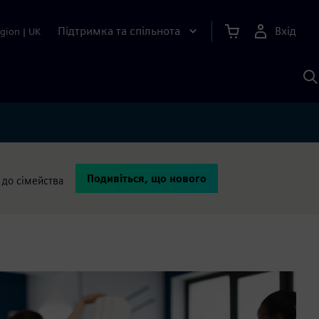
Підтримка та спільнота
Вхід
gion
|
UK
П
д
Ш
Подивіться, що нового
 до сімейства