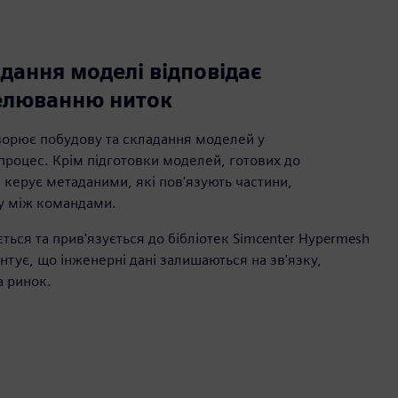
дання моделі відповідає
елюванню ниток
ворює побудову та складання моделей у
процес. Крім підготовки моделей, готових до
 керує метаданими, які пов'язують частини,
ну між командами.
ься та прив'язується до бібліотек Simcenter Hypermesh
нтує, що інженерні дані залишаються на зв'язку,
 ринок.