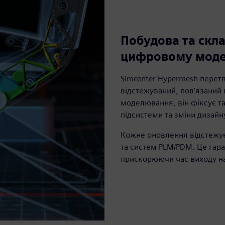
Побудова та скла
цифровому мод
Simcenter Hypermesh перет
відстежуваний, пов'язаний 
моделювання, він фіксує та
підсистеми та зміни дизай
Кожне оновлення відстежуєт
та систем PLM/PDM. Це гара
прискорюючи час виходу на