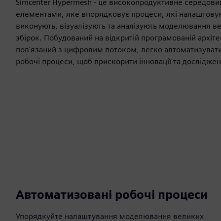
Simcenter Hypermesh - це високопродуктивне середови
елементами, яке впорядковує процеси, які налаштову
виконують, візуалізують та аналізують моделювання ве
збірок. Побудований на відкритій програмованій архіт
пов'язаний з цифровим потоком, легко автоматизуват
робочі процеси, щоб прискорити інновації та досліджен
Автоматизовані робочі процеси
Упорядкуйте налаштування моделювання великих