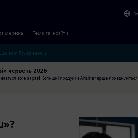
Re
ка мережа
Теми та інсайти
 до англійської версії?
рі» червень 2026
нається вже зараз! Колишні продукти Altair вперше приєднуються
ш»?