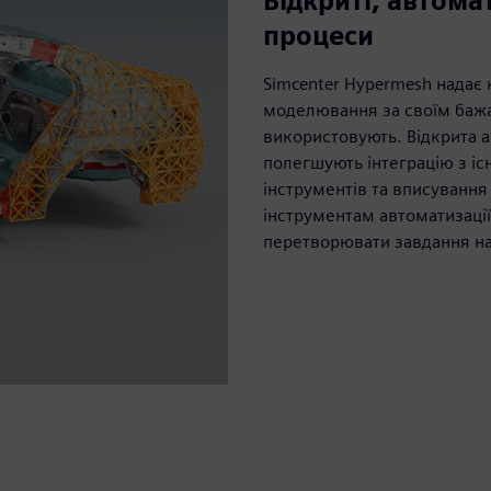
Відкриті, автома
процеси
Simcenter Hypermesh надає
моделювання за своїм бажа
використовують. Відкрита а
полегшують інтеграцію з і
інструментів та вписування
інструментам автоматизації
перетворювати завдання на 