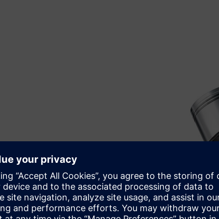
 та вирішувачів
оделювання, включивши
люченому до розв'язувача.
 визначати вхідні дані для
и, не виходячи з платформи.