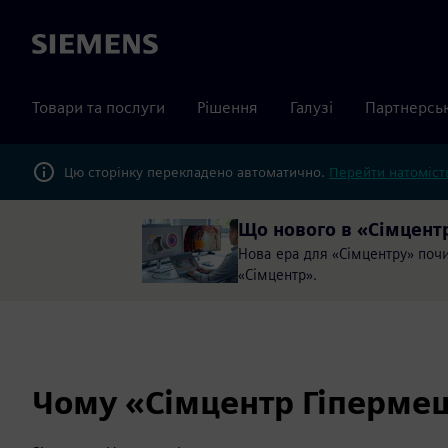
Siemens
Товари та послуги
Рішення
Галузі
Партнерсь
Цю сторінку перекладено автоматично.
Перейти натомість
Що нового в «Сімцент
Нова ера для «Сімцентру» почи
«Сімцентр».
Чому «Сімцентр Гіперме