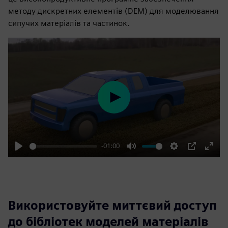
методу дискретних елементів (DEM) для моделювання
сипучих матеріалів та частинок.
Play
-01:00
Play
Mute
Settings
PIP
Enter
fulls
Використовуйте миттєвий доступ
до бібліотек моделей матеріалів