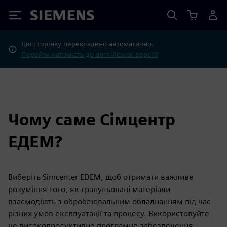
Siemens
Цю сторінку перекладено автоматично.
Перейти натомість до англійської версії?
Чому саме Сімцентр
ЕДЕМ?
Виберіть Simcenter EDEM, щоб отримати важливе
розуміння того, як гранульовані матеріали
взаємодіють з оброблювальним обладнанням під час
різних умов експлуатації та процесу. Використовуйте
це високопродуктивне програмне забезпечення