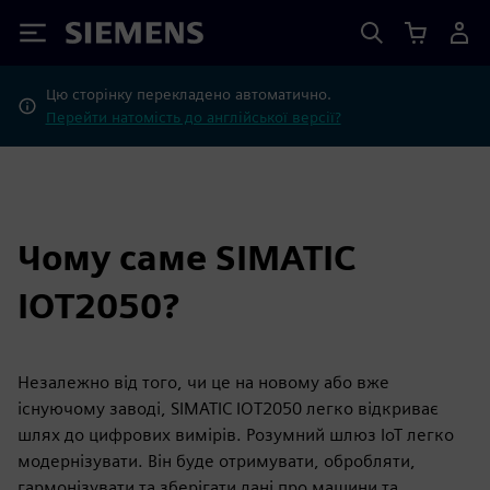
Siemens
Цю сторінку перекладено автоматично.
Перейти натомість до англійської версії?
Чому саме SIMATIC
IOT2050?
Незалежно від того, чи це на новому або вже
існуючому заводі, SIMATIC IOT2050 легко відкриває
шлях до цифрових вимірів. Розумний шлюз IoT легко
модернізувати. Він буде отримувати, обробляти,
гармонізувати та зберігати дані про машини та