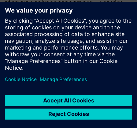
кіберзагроз необхідно впроваджувати — і постійно
підтримувати — цілісну, найсучаснішу концепцію
промислової безпеки. Продукція та рішення Siemens
складають лише один елемент такої концепції. Для
отримання додаткової інформації про промислову
безпеку, будь ласка, відвідайте.
Докладніше