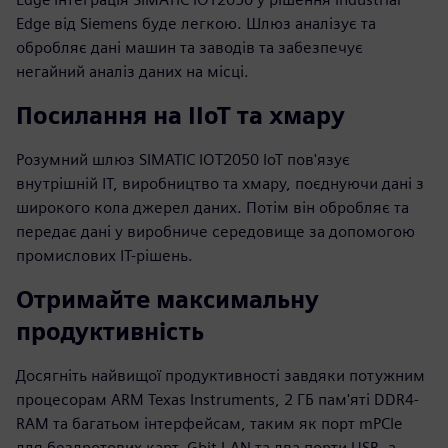
Edge від Siemens буде легкою. Шлюз аналізує та
обробляє дані машин та заводів та забезпечує
негайний аналіз даних на місці.
Посилання на IIoT та хмару
Розумний шлюз SIMATIC IOT2050 IoT пов'язує
внутрішній ІТ, виробництво та хмару, поєднуючи дані з
широкого кола джерел даних. Потім він обробляє та
передає дані у виробниче середовище за допомогою
промислових ІТ-рішень.
Отримайте максимальну
продуктивність
Досягніть найвищої продуктивності завдяки потужним
процесорам ARM Texas Instruments, 2 ГБ пам'яті DDR4-
RAM та багатьом інтерфейсам, таким як порт mPCIe
для бездротових карт, Gbit LAN та два порти USB, а