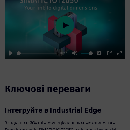
Play
00:55
Play
Mute
Settings
PIP
Enter
fulls
Ключові переваги
Інтегруйте в Industrial Edge
Завдяки майбутнім функціональним можливостям
Edge інтеграція SIMATIC IOT2050 у рішення Industrial