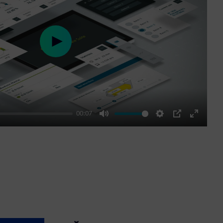
Play
00:07
Mute
Settings
PIP
Enter
fullscre