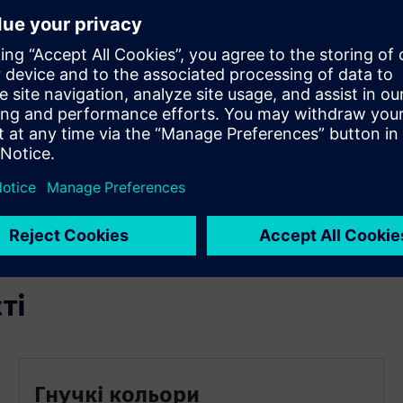
Прискорити і спростити процес
розробки HMI
Отримайте доступ до десятків елементів, які ви
можете швидко об'єднати, щоб створити сучасну,
зручну та привабливу концепцію роботи. Модульна
конструкція компонентів та варіанти зміни кольорів
дозволяють швидко та легко адаптувати.
ті
Гнучкі кольори