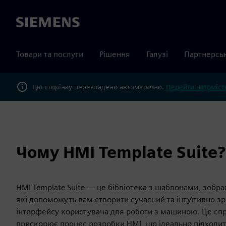
Siemens
Товари та послуги
Рішення
Галузі
Партнерсь
Цю сторінку перекладено автоматично.
Перейти натомість
Чому HMI Template Suite?
HMI Template Suite — це бібліотека з шаблонами, зобр
які допоможуть вам створити сучасний та інтуїтивно з
інтерфейсу користувача для роботи з машиною. Це сп
прискорює процес розробки HMI, що ідеально підходит