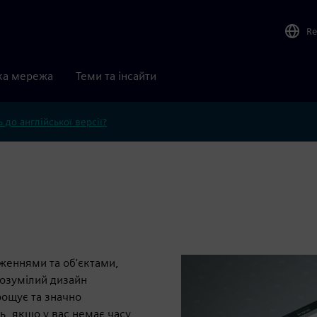
Re
ка мережа
Теми та інсайти
 до англійської версії?
аженнями та об'єктами,
розумілий дизайн
рощує та значно
ь, якщо у вас немає часу