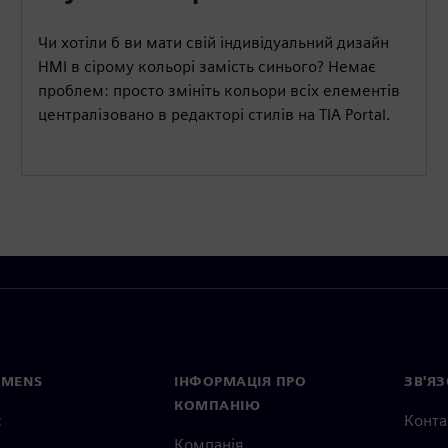
Чи хотіли б ви мати свій індивідуальний дизайн
HMI в сірому кольорі замість синього? Немає
проблем: просто змініть кольори всіх елементів
централізовано в редакторі стилів на TIA Portal.
EMENS
ІНФОРМАЦІЯ ПРО
ЗВ'ЯЗ
КОМПАНІЮ
с
Конта
Компанія