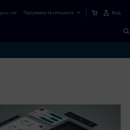
Підтримка та спільнота
Вхід
gion
|
UK
П
д
Ш