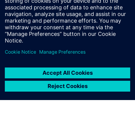
Довідка: Голландський тематичний парк Toverland
Передумови
жоден