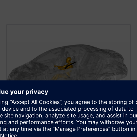
Гнучкість завдяки інтерфейсу