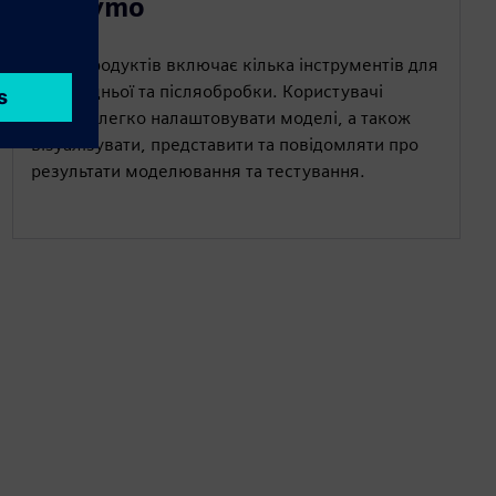
Madymo
Набір продуктів включає кілька інструментів для
попередньої та післяобробки. Користувачі
можуть легко налаштовувати моделі, а також
візуалізувати, представити та повідомляти про
результати моделювання та тестування.