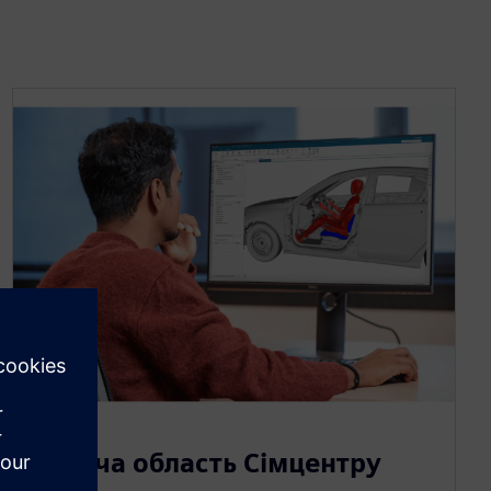
Робоча область Сімцентру