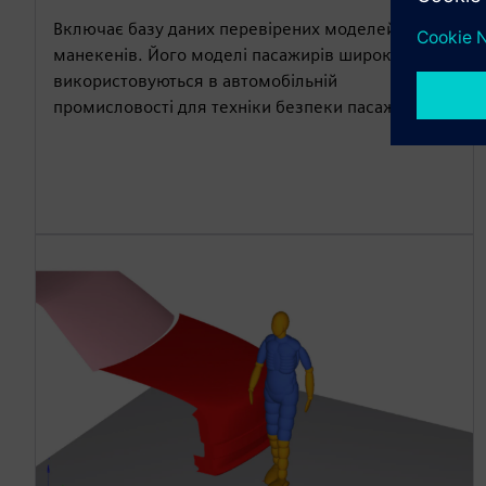
Включає базу даних перевірених моделей краш-
манекенів. Його моделі пасажирів широко
використовуються в автомобільній
промисловості для техніки безпеки пасажирів.