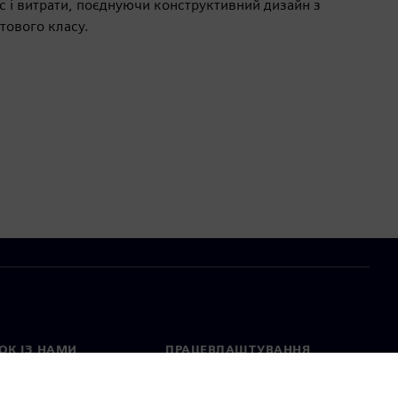
с і витрати, поєднуючи конструктивний дизайн з
тового класу.
ОК ІЗ НАМИ
ПРАЦЕВЛАШТУВАННЯ
ктні дані
Вакансії