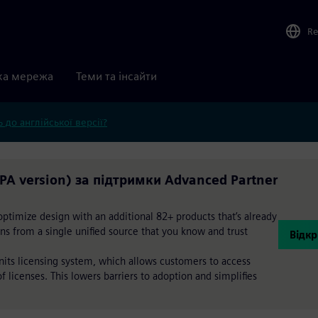
Re
ка мережа
Теми та інсайти
 до англійської версії?
A version) за підтримки Advanced Partner
timize design with an additional 82+ products that’s already
ions from a single unified source that you know and trust
Відкр
Units licensing system, which allows customers to access
 licenses. This lowers barriers to adoption and simplifies