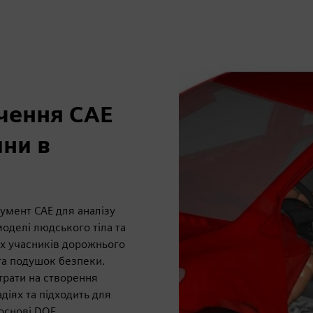
чення CAE
ини в
умент CAE для аналізу
оделі людського тіла та
их учасників дорожнього
та подушок безпеки.
трати на створення
адіях та підходить для
основі DOE.