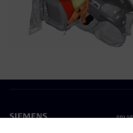
ПРО SI
Про на