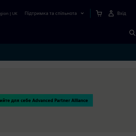
Підтримка та спільнота
Вхід
gion
|
UK
П
д
Ш
ийте для себе Advanced Partner Alliance