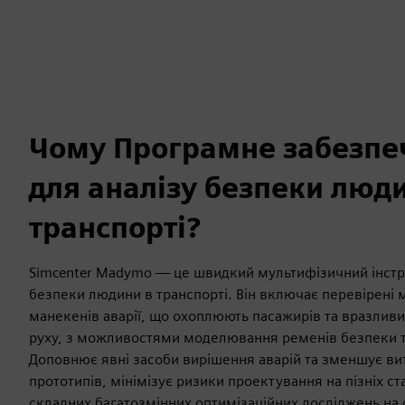
Чому Програмне забезпе
для аналізу безпеки люд
транспорті?
Simcenter Madymo — це швидкий мультифізичний інстр
безпеки людини в транспорті. Він включає перевірені м
манекенів аварії, що охоплюють пасажирів та вразлив
руху, з можливостями моделювання ременів безпеки 
Доповнює явні засоби вирішення аварій та зменшує ви
прототипів, мінімізує ризики проектування на пізніх ст
складних багатозмінних оптимізаційних досліджень на 