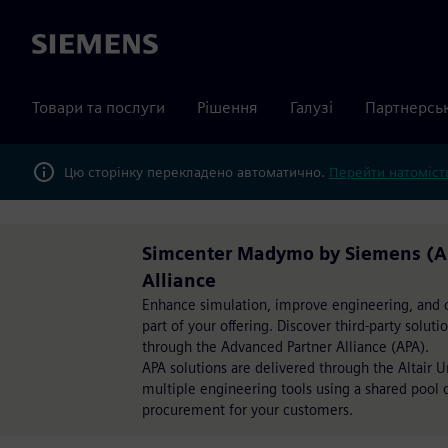
Siemens
Товари та послуги
Рішення
Галузі
Партнерсь
Цю сторінку перекладено автоматично.
Перейти натомість
Simcenter Madymo by Siemens (AP
Alliance
Enhance simulation, improve engineering, and op
part of your offering. Discover third-party solut
through the Advanced Partner Alliance (APA).
APA solutions are delivered through the Altair 
multiple engineering tools using a shared pool of
procurement for your customers.