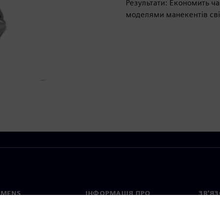
Результати: Економить ча
моделями манекентів сві
EMENS
ІНФОРМАЦІЯ ПРО
ЗВ'ЯЗ
КОМПАНІЮ
с
Конта