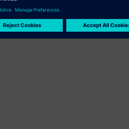
Запустіть у спільному симуляторі з LS-Dyna та
Радіоссом та Сімцентром Madymo. Це дозволяє
інженерам використовувати моделі пасажирів та
систем утримання в будь-якій моделі конструкції
автомобіля FE.