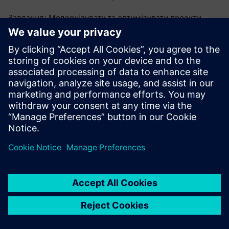
Завдання: Модернізувати та оптимізувати проекти
процесів, мінімізуючи витрати.
Рішення: Автоматизуйте моделювання формування та
мінімізуйте брухт за допомогою стабільного
захоплення.
Результати: AFDEX знижує витрати на розробку та
покращує стабільність процесу та якість кування,
забезпечуючи конкурентоспроможність світового
класу в гарячому кування.