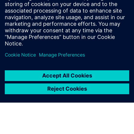
Передумови
жоден