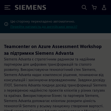
Siemens
Цю сторінку перекладено автоматично.
Перейти натомість до англійської версії?
Teamcenter on Azure Assessment Workshop
за підтримки Siemens Advanta
Siemens Advanta є стратегічним радником та надійним
партнером для цифрових трансформацій та сталого
розвитку. Використовуючи технологічний стек Siemens,
Siemens Advanta надає комплексні рішення, починаючи від
консультацій і закінчуючи впровадженням. Завдяки досвіду
IT/OT, Siemens Advanta поєднує досвід трансформації Siemens
з перевіреною надійністю проектів клієнтів у різних галузях
та країнах. Використовуючи бізнес та партнерів Siemens,
Siemens Advanta допомагає клієнтам розкрити цінність
технологій Siemens у всьому ланцюжку створення вартості.