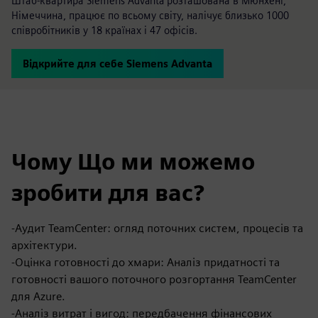
Штаб-квартира Siemens Advanta розташована в Мюнхені,
Німеччина, працює по всьому світу, налічує близько 1000
співробітників у 18 країнах і 47 офісів.
Відкрийте для себе Siemens Advanta
Чому Що ми можемо
зробити для вас?
-Аудит TeamCenter: огляд поточних систем, процесів та
архітектури.
-Оцінка готовності до хмари: Аналіз придатності та
готовності вашого поточного розгортання TeamCenter
для Azure.
-Аналіз витрат і вигод: передбачення фінансових