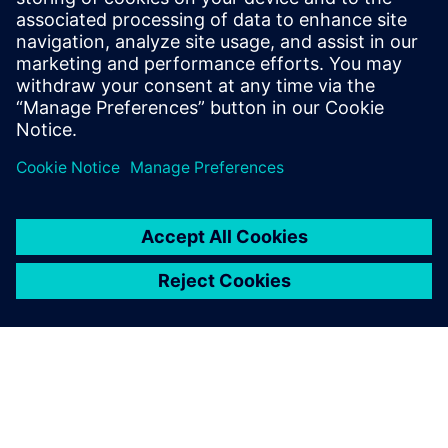
Читати далі
Передумови
жоден