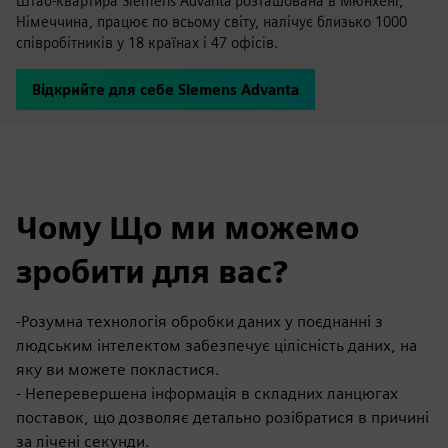
Штаб-квартира Siemens Advanta розташована в Мюнхені,
Німеччина, працює по всьому світу, налічує близько 1000
співробітників у 18 країнах і 47 офісів.
Відкрийте для себе Siemens Advanta
Чому Що ми можемо
зробити для вас?
-Розумна технологія обробки даних у поєднанні з
людським інтелектом забезпечує цілісність даних, на
яку ви можете покластися.
- Неперевершена інформація в складних ланцюгах
поставок, що дозволяє детально розібратися в причині
за лічені секунди.