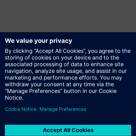
Ресурси й супутні
продукти
Передумови
жоден