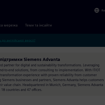
Re
ка мережа
Теми та інсайти
 до англійської версії?
а підтримки Siemens Advanta
d partner for digital and sustainability transformations. Leveraging
nd-to-end solutions, from consulting to implementation. With IT/OT
transformation experience with proven reliability from customer
zing Siemens businesses and partners, Siemens Advanta helps customers
heir value chain. Headquartered in Munich, Germany, Siemens Advanta
18 countries and 47 offices.