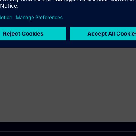
завдяки інтегрованому управлінню змінами
ти