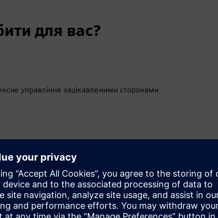
ити для вас?
ексне управління зацікавленими сторонами