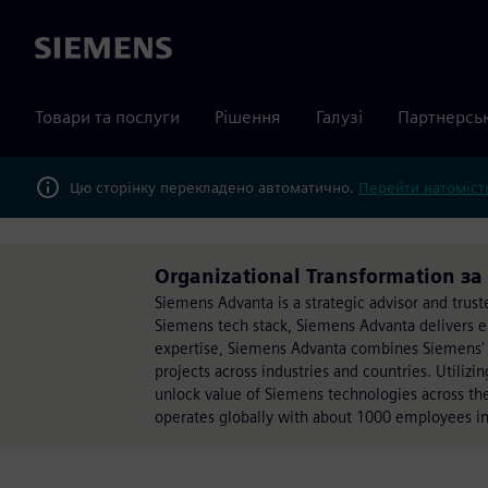
Siemens
Товари та послуги
Рішення
Галузі
Партнерсь
Цю сторінку перекладено автоматично.
Перейти натомість
Organizational Transformation з
Siemens Advanta is a strategic advisor and truste
Siemens tech stack, Siemens Advanta delivers e
expertise, Siemens Advanta combines Siemens' 
projects across industries and countries. Utili
unlock value of Siemens technologies across t
operates globally with about 1000 employees in 