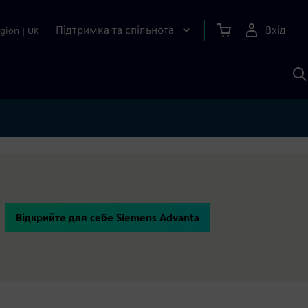
Підтримка та спільнота
Вхід
gion
|
UK
П
д
Ш
Відкрийте для себе Siemens Advanta