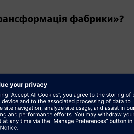
трансформація фабрики»?
ших заводів