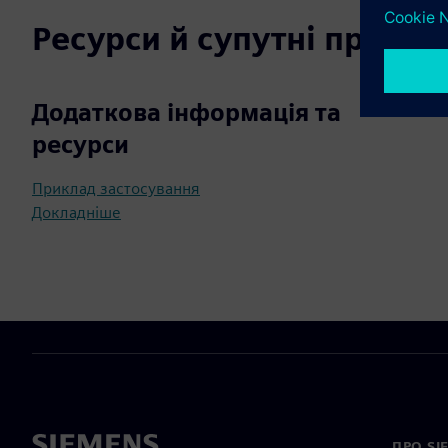
Ресурси й супутні продук
Додаткова інформація та
ресурси
Приклад застосування
Докладніше
ПРО SI