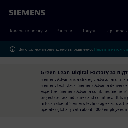
Siemens
Товари та послуги
Рішення
Галузі
Партнерсь
Цю сторінку перекладено автоматично.
Перейти натомість
Green Lean Digital Factory за пі
Siemens Advanta is a strategic advisor and truste
Siemens tech stack, Siemens Advanta delivers e
expertise, Siemens Advanta combines Siemens' 
projects across industries and countries. Utili
unlock value of Siemens technologies across t
operates globally with about 1000 employees in 