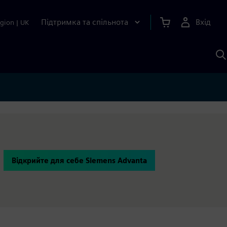
Підтримка та спільнота
Вхід
gion
|
UK
П
д
Ш
Відкрийте для себе Siemens Advanta