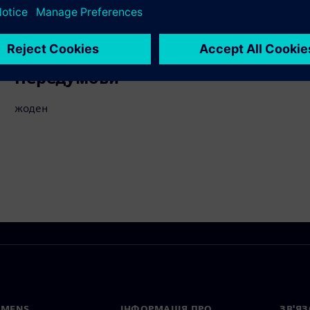
ти
Передумови
жоден
EMENS
ІНФОРМАЦІЯ ПРО
ЗВ'ЯЗ