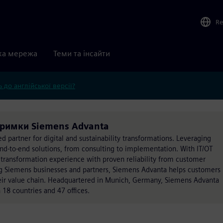
Re
ка мережа
Теми та інсайти
 до англійської версії?
дтримки Siemens Advanta
d partner for digital and sustainability transformations. Leveraging
nd-to-end solutions, from consulting to implementation. With IT/OT
transformation experience with proven reliability from customer
zing Siemens businesses and partners, Siemens Advanta helps customers
heir value chain. Headquartered in Munich, Germany, Siemens Advanta
18 countries and 47 offices.