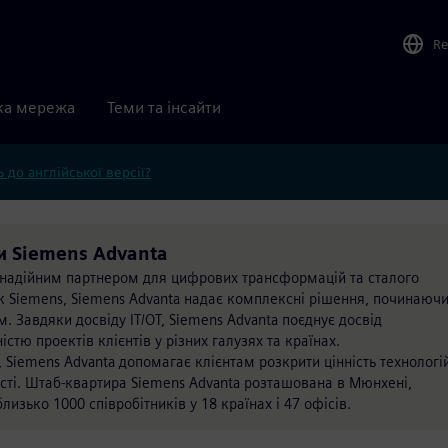
Re
ка мережа
Теми та інсайти
 до англійської версії?
ки Siemens Advanta
а надійним партнером для цифрових трансформацій та сталого
к Siemens, Siemens Advanta надає комплексні рішення, починаюч
. Завдяки досвіду IT/OT, Siemens Advanta поєднує досвід
тю проектів клієнтів у різних галузях та країнах.
 Siemens Advanta допомагає клієнтам розкрити цінність технологі
сті. Штаб-квартира Siemens Advanta розташована в Мюнхені,
лизько 1000 співробітників у 18 країнах і 47 офісів.