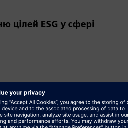
ю цілей ESG у сфері