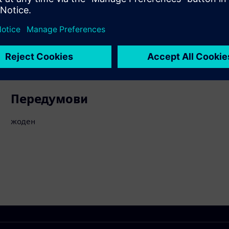
ти
Передумови
жоден