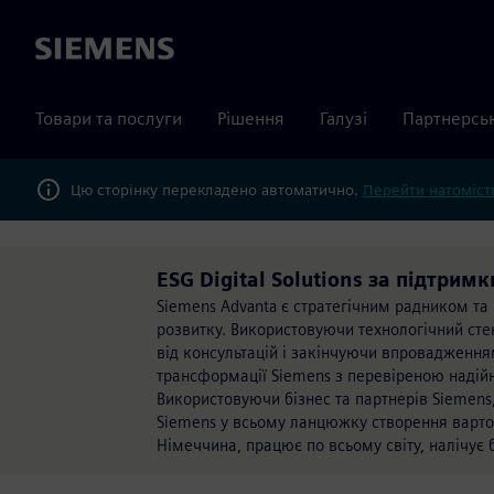
Siemens
Товари та послуги
Рішення
Галузі
Партнерсь
Цю сторінку перекладено автоматично.
Перейти натомість
ESG Digital Solutions за підтрим
Siemens Advanta є стратегічним радником т
розвитку. Використовуючи технологічний сте
від консультацій і закінчуючи впровадженням
трансформації Siemens з перевіреною надійніс
Використовуючи бізнес та партнерів Siemens,
Siemens у всьому ланцюжку створення варто
Німеччина, працює по всьому світу, налічує б