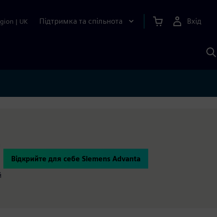
Підтримка та спільнота
Вхід
gion
|
UK
П
д
Ш
и
Відкрийте для себе Siemens Advanta
й