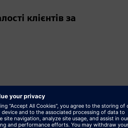
ості клієнтів за
удову цінність для клієнтів
овацій
г