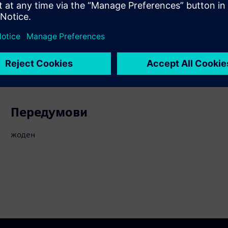
 вашого клієнта
ти
Передумови
жоден