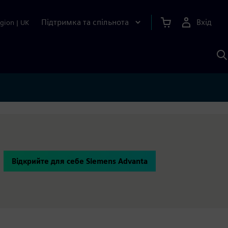
Підтримка та спільнота
Вхід
gion
|
UK
П
д
Ш
Відкрийте для себе Siemens Advanta