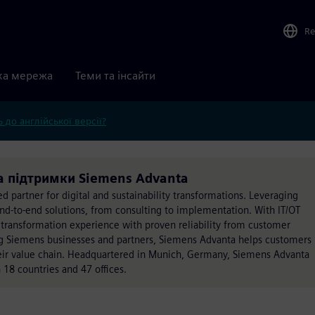
Re
ка мережа
Теми та інсайти
 до англійської версії?
за підтримки Siemens Advanta
d partner for digital and sustainability transformations. Leveraging
nd-to-end solutions, from consulting to implementation. With IT/OT
transformation experience with proven reliability from customer
zing Siemens businesses and partners, Siemens Advanta helps customers
heir value chain. Headquartered in Munich, Germany, Siemens Advanta
18 countries and 47 offices.