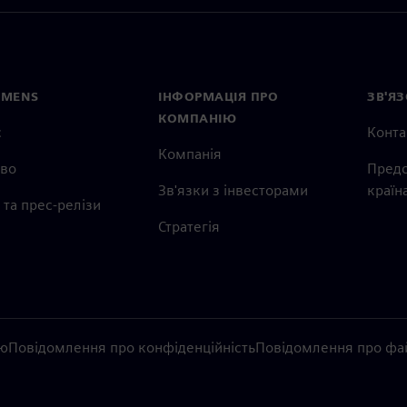
EMENS
ІНФОРМАЦІЯ ПРО
ЗВ'ЯЗ
КОМПАНІЮ
с
Конта
Компанія
тво
Предс
Зв'язки з інвесторами
країн
та прес-релізи
Стратегія
ію
Повідомлення про конфіденційність
Повідомлення про фай