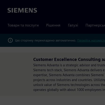
Siemens
Товари та послуги
Рішення
Галузі
Партнерсь
Цю сторінку перекладено автоматично.
Перейти натомість
Customer Excellence Consulting 
Siemens Advanta is a strategic advisor and truste
Siemens tech stack, Siemens Advanta delivers e
expertise, Siemens Advanta combines Siemens' 
projects across industries and countries. Utili
unlock value of Siemens technologies across t
operates globally with about 1000 employees in 