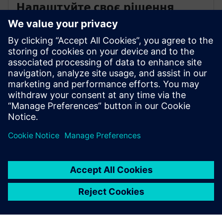
Налаштуйте своє рішення
Конфігуратор продуктів Siemens об'єднує всі
відповідні продукти в одному інтелектуальному
інструменті — від SIMOTICS до SINUMERIK та
SIMOGEAR. Існують мільярди комбінацій для
вашого приводного рішення.