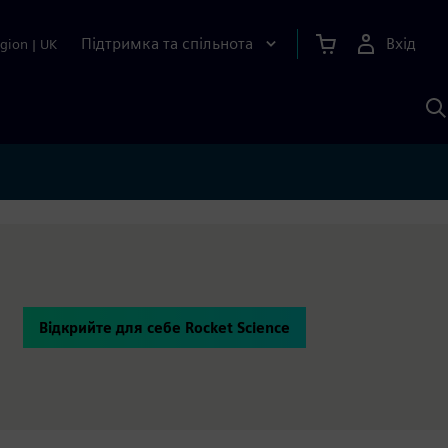
Підтримка та спільнота
Вхід
gion
|
UK
П
д
Ш
Відкрийте для себе Rocket Science