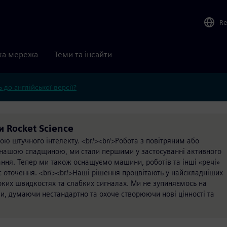
Re
ка мережа
Теми та інсайти
 до англійської версії?
и Rocket Science
ою штучного інтелекту. <br/><br/>Робота з повітряним або
є нашою спадщиною, ми стали першими у застосуванні активного
ня. Тепер ми також оснащуємо машини, роботів та інші «речі»
оє оточення. <br/><br/>Наші рішення процвітають у найскладніших
ких швидкостях та слабких сигналах. Ми не зупиняємось на
ми, думаючи нестандартно та охоче створюючи нові цінності та