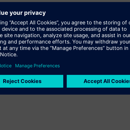
анспорту, промислової техніки або медичної техніки.
ного часу дозволяє нам розробляти індивідуальні
реб та забезпечують вимірювані результати.