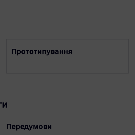
Прототипування
ти
Передумови