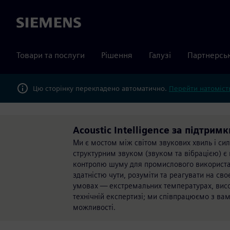
Siemens
Товари та послуги
Рішення
Галузі
Партнерсь
Цю сторінку перекладено автоматично.
Перейти натомість
Acoustic Intelligence за підтримк
Ми є мостом між світом звукових хвиль і сил
структурним звуком (звуком та вібрацією) 
контролю шуму для промислового використан
здатністю чути, розуміти та реагувати на св
умовах — екстремальних температурах, висо
технічній експертизі; ми співпрацюємо з ва
можливості.