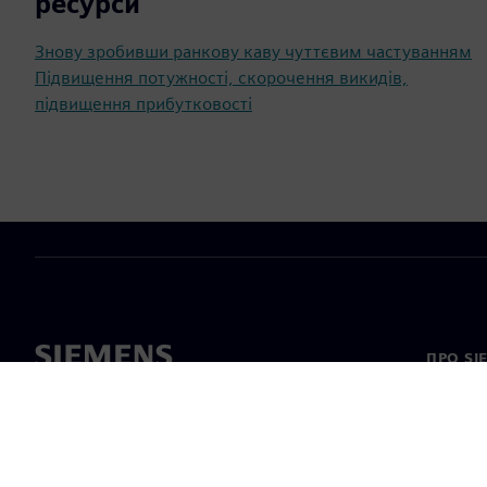
ресурси
Знову зробивши ранкову каву чуттєвим частуванням
Підвищення потужності, скорочення викидів,
підвищення прибутковості
ПРО SI
Про на
Лідерс