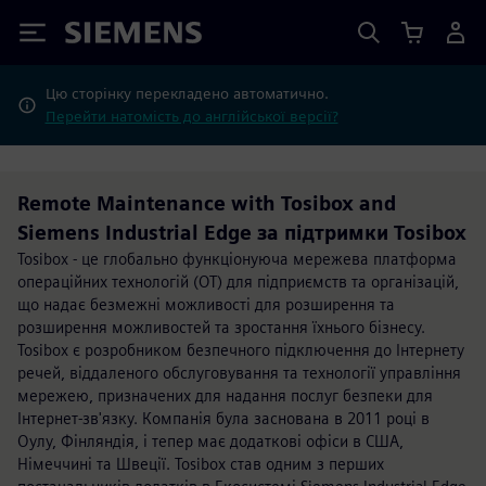
Siemens
Цю сторінку перекладено автоматично.
Перейти натомість до англійської версії?
Remote Maintenance with Tosibox and
Siemens Industrial Edge за підтримки Tosibox
Tosibox - це глобально функціонуюча мережева платформа
операційних технологій (OT) для підприємств та організацій,
що надає безмежні можливості для розширення та
розширення можливостей та зростання їхнього бізнесу.
Tosibox є розробником безпечного підключення до Інтернету
речей, віддаленого обслуговування та технології управління
мережею, призначених для надання послуг безпеки для
Інтернет-зв'язку. Компанія була заснована в 2011 році в
Оулу, Фінляндія, і тепер має додаткові офіси в США,
Німеччині та Швеції. Tosibox став одним з перших