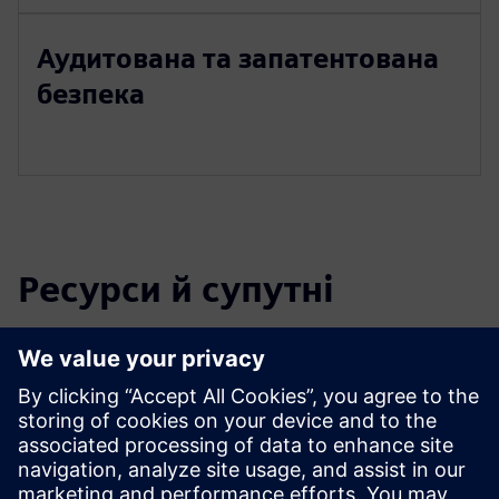
Аудитована та запатентована
безпека
Ресурси й супутні
продукти
Передумови
Industrial Edge Hub Access
СИМАТІК ІПК227Е (х86)