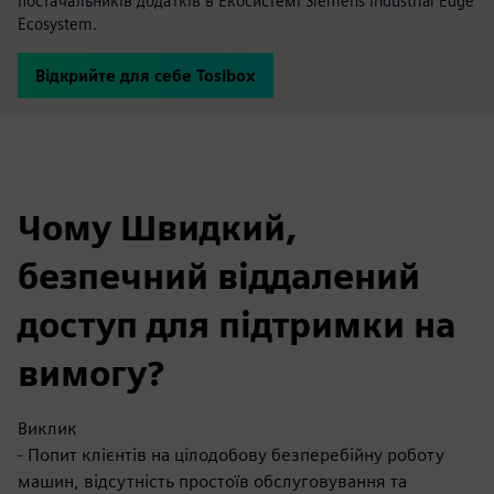
постачальників додатків в Екосистемі Siemens Industrial Edge
Ecosystem.
Відкрийте для себе Tosibox
Чому Швидкий,
безпечний віддалений
доступ для підтримки на
вимогу?
Виклик
- Попит клієнтів на цілодобову безперебійну роботу
машин, відсутність простоїв обслуговування та