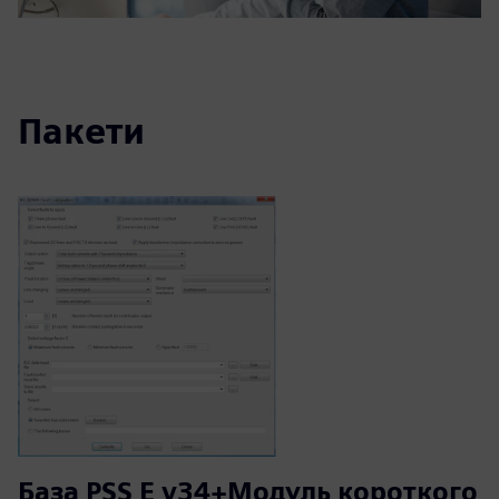
Пакети
База PSS E v34+Модуль короткого