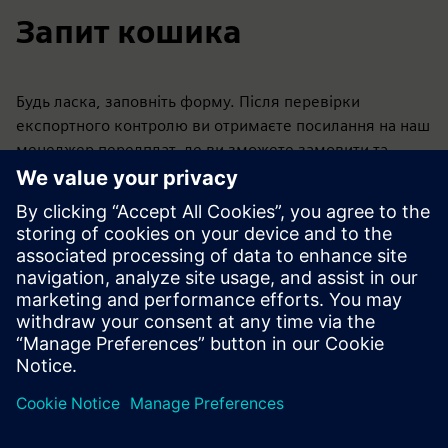
Запит кошика
Будь ласка, заповніть форму. Після перевірки
експортного контролю ви отримаєте посилання на наш
менеджер передплат, де ви зможете замовити та
оплатити програмне забезпечення. Щоб отримати
альтернативні варіанти ліцензування, будь ласка,
зв'яжіться з відділом продажів:
pti-pss-
sales.si@siemens.com