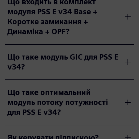
Що входить в комплект
модуля PSS E v34 Base +
Коротке замикання +
Динаміка + OPF?
Що таке модуль GIC для PSS E
v34?
Що таке оптимальний
модуль потоку потужності
для PSS E v34?
Як керувати підпискою?