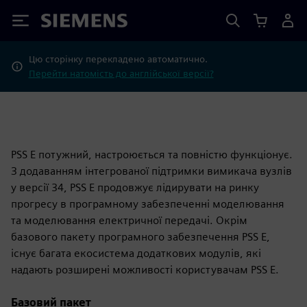
Siemens
Цю сторінку перекладено автоматично.
Перейти натомість до англійської версії?
PSS E потужний, настроюється та повністю функціонує.
З додаванням інтегрованої підтримки вимикача вузлів
у версії 34, PSS E продовжує лідирувати на ринку
прогресу в програмному забезпеченні моделювання
та моделювання електричної передачі. Окрім
базового пакету програмного забезпечення PSS E,
існує багата екосистема додаткових модулів, які
надають розширені можливості користувачам PSS E.
Базовий пакет