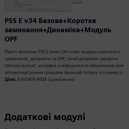
PSS E v34 Базова+Коротке
замикання+Динаміка+Модуль
OPF
Пакет включає PSS E base v34 плюс модуль короткого
замикання, динаміки та OPF, який дозволяє вводити
таблиці витрат, штрафні коефіцієнти та обмеження для
оптимізації різних цільових функцій потоку потужності.
Ціна:
8 835€/9 900$ (щомісячно)
Додаткові модулі