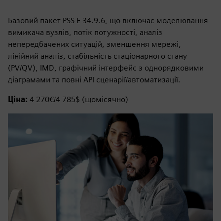
Базовий пакет PSS E 34.9.6, що включає моделювання
вимикача вузлів, потік потужності, аналіз
непередбачених ситуацій, зменшення мережі,
лінійний аналіз, стабільність стаціонарного стану
(PV/QV), IMD, графічний інтерфейс з однорядковими
діаграмами та повні API сценарії/автоматизації.
Ціна:
4 270€/4 785$ (щомісячно)