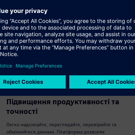
04:03
Mute
Settings
PIP
Enter
fullscr
Підвищення продуктивності та
точності
Легко надсилайте, переглядайте, перевіряйте та
обмінюйтеся даними. Платформа дозволяє