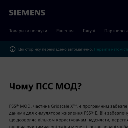
Siemens
Товари та послуги
Рішення
Галузі
Партнерсь
Цю сторінку перекладено автоматично.
Перейти натомість
Чому ПСС МОД?
PSS® MOD, частина Gridscale X™, є програмним забезп
даними для симулятора живлення PSS® E. Він забезпеч
що дозволяє кільком користувачам надсилати, перегляд
включаючи тимчасові зміни мережі, організовані як ба