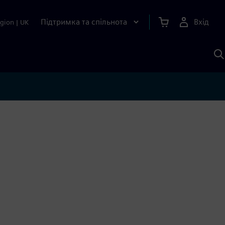
Підтримка та спільнота
Вхід
gion
|
UK
П
д
Ш