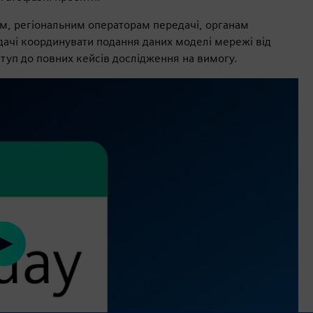
, регіональним операторам передачі, органам
ачі координувати подання даних моделі мережі від
ступ до повних кейсів дослідження на вимогу.
Play