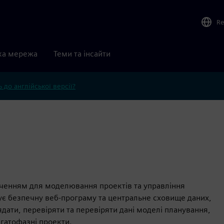
Re
ка мережа
Теми та інсайти
 до англійської версії?
еченням для моделювання проектів та управління
ує безпечну веб-програму та центральне сховище даних,
ати, перевіряти та перевіряти дані моделі планування,
гатофазні проекти.