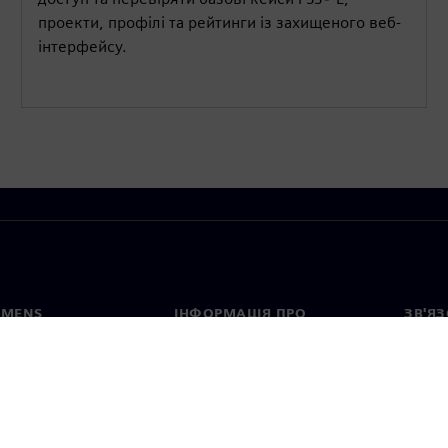
проекти, профілі та рейтинги із захищеного веб-
інтерфейсу.
EMENS
ІНФОРМАЦІЯ ПРО
ЗВ'ЯЗ
КОМПАНІЮ
с
Конта
Компанія
тво
Предс
Зв'язки з інвесторами
країн
та прес-релізи