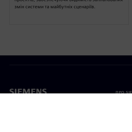
змін системи та майбутніх сценаріїв.
ПРО SI
Про на
Лідерс
Новини 