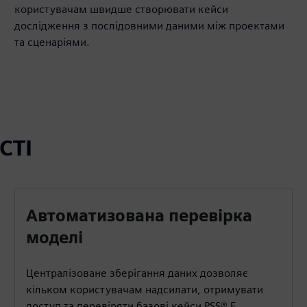
користувачам швидше створювати кейси
дослідження з послідовними даними між проектами
та сценаріями.
СТІ
Автоматизована перевірка
моделі
Централізоване зберігання даних дозволяє
кільком користувачам надсилати, отримувати
доступ та перевіряти базові кейси PSS® E,