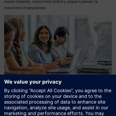
користувачів, спростити роботу користувачів та
посилити планування.
Полярион для студентів
Почніть роботу з Polarion вже сьогодні. Розблокуйте
синергію між усіма співробітниками (студентами/
колегами) завдяки 100% доступу до одного джерела
даних на основі браузера для співпраці в групах для