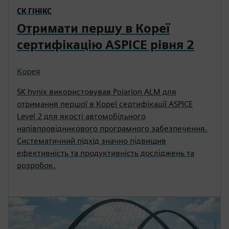
СК ГІНІКС
Отримати першу в Кореї
сертифікацію ASPICE рівня 2
Корея
SK hynix використовував Polarion ALM для
отримання першої в Кореї сертифікації ASPICE
Level 2 для якості автомобільного
напівпровідникового програмного забезпечення.
Систематичний підхід значно підвищив
ефективність та продуктивність досліджень та
розробок.