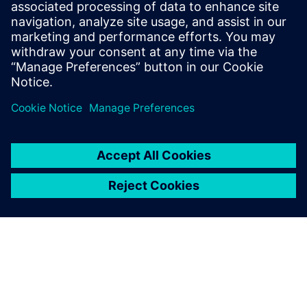
Отримайте нові перспективи щодо компонентів PLM та
ринку PLM загалом.
Відвідайте блог PLM Components