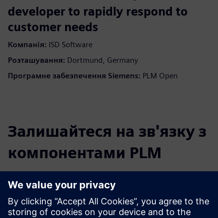
developer to rapidly respond to
customer needs
Компанія:
ISD Software
Розташування:
Dortmund, Germany
Програмне забезпечення Siemens:
PLM Open
Залишайтеся на зв'язку з
компонентами PLM
Читати блог